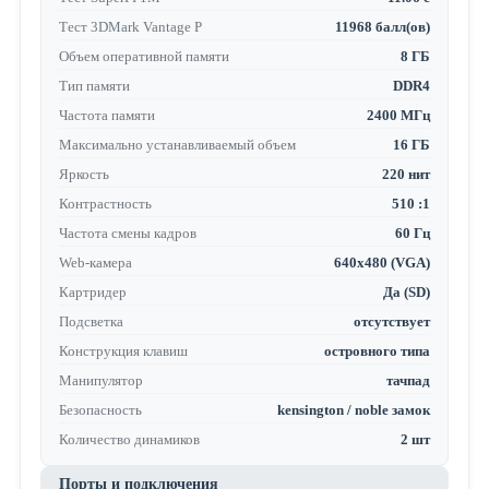
Тест 3DMark Vantage P
11968 балл(ов)
Объем оперативной памяти
8 ГБ
Тип памяти
DDR4
Частота памяти
2400 МГц
Максимально устанавливаемый объем
16 ГБ
Яркость
220 нит
Контрастность
510 :1
Частота смены кадров
60 Гц
Web-камера
640x480 (VGA)
Картридер
Да (SD)
Подсветка
отсутствует
Конструкция клавиш
островного типа
Манипулятор
тачпад
Безопасность
kensington / noble замок
Количество динамиков
2 шт
Порты и подключения