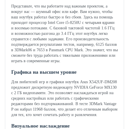
Представьте, что вы работаете над важным проектом, а
вокруг вас — шумный офис или кафе. Вам нужно, чтобы
ваш ноутбук работал быстро и без сбоев. Здесь на помощь
приходит процессор Intel Core i5-8250U с четырьмя ядрами
и восемью потоками. С базовой тактовой частотой 1.6 ГГц
и возможностью разгона до 3.4 ГГц этот ноутбук легко
справится с любыми задачами. Его производительность
подтверждается результатами тестов, например, 6125 баллов
в 3DMark06 и 7653 в Passmark CPU Mark. Это значит, что вы
сможете без труда работать с тяжелыми приложениями или
играть в современные игры.
Графика на высшем уровне
Для любителей игр и графики ноутбук Asus X542UF-DM208
предложит дискретную видеокарту NVIDIA GeForce MX130
с 2 ГБ видеопамяти. Это позволяет наслаждаться игрой на
средних настройках или работать с графическими
редакторами без подтормаживаний. В тесте 3DMark Vantage
P он набрал 11968 баллов, что делает его отличным выбором
для тех, кто хочет сочетать работу и развлечения.
Визуальное наслаждение