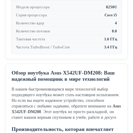
Модель процессора
8250U
Серия процессора
Core i5
Количество ядер
4
Количество потоков
8.0
Тактовая частота
1.6 ГГц
Частота TurboBoost / TurboCore
3.4 ГГц
Обзор ноутбука Asus X542UF-DM208: Ваш
надежный помощник в мире технологий
В нашем быстроменяющемся мире технологий выбор
подходящего ноутбука может стать настоящим испытанием.
Но если вы ищете надежное устройство, способное
справляться с любыми задачами, обратите внимание на
Asus
X542UF-DM208
. Этот ноутбук не просто раскладной, он
станет вашим верным спутником в учебе, работе и досуге.
Производительность, которая впечатляет