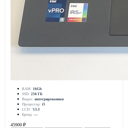
RAM:
16Gb
SSD:
256 ГБ
Видео:
интегрированная
Процессор:
i5
LCD:
'13.3
Бренд:
—
45900 ₽