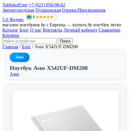
Yablokoff.net
+7 (921) 956-98-62
Звенигородская
Пушкинская
Озерки/Просвещения
5.0 Яндекс
магазин ноутбуков бу с Европы — купить бу ноутбук легко
Каталог
Блог
О нас
Контакты
Личный кабинет
Сравнение
Корзина
Поиск
Главная
/
Блог
/
Asus X542UF-DM208
Asus
Ноутбук Asus X542UF-DM208
Asus