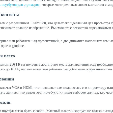
 ноутбуков для стримеров
, которые хотят делиться своим контентом с ми
 контента
 с разрешением 1920x1080, что делает его идеальным для просмотра ф
еспечивает плавное изображение. Вы сможете с легкостью переключаться
ериал или работаете над презентацией, а два динамика наполняют комна
 ярче и удобнее.
я всего
мом 256 ГБ вы получите достаточно места для хранения всех необходим
ть до 16 ГБ, что позволит вам работать с еще большей эффективностью.
зовании
ключая VGA и HDMI, что позволяет вам подключать его к проектору или
чу данных, что делает этот ноутбук отличным выбором для тех, кто част
етали
от ноутбук легко брать с собой. Матовый пластик корпуса не только выгл