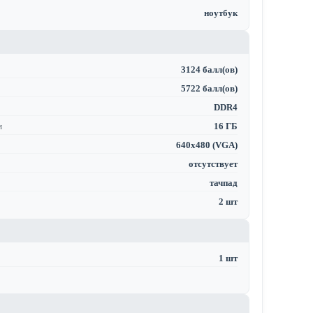
ноутбук
3124 балл(ов)
5722 балл(ов)
DDR4
м
16 ГБ
640x480 (VGA)
отсутствует
тачпад
2 шт
1 шт