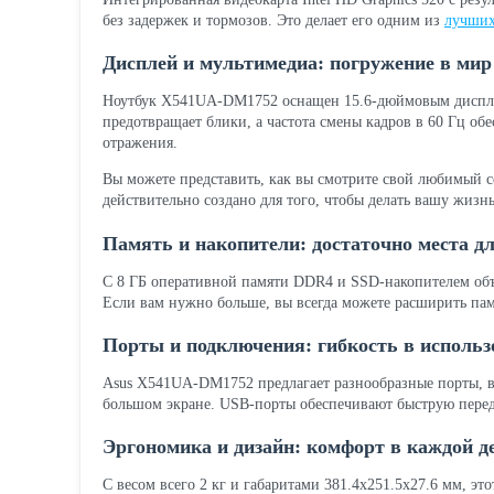
без задержек и тормозов. Это делает его одним из
лучших
Дисплей и мультимедиа: погружение в мир
Ноутбук X541UA-DM1752 оснащен 15.6-дюймовым дисплеем
предотвращает блики, а частота смены кадров в 60 Гц об
отражения.
Вы можете представить, как вы смотрите свой любимый с
действительно создано для того, чтобы делать вашу жизнь
Память и накопители: достаточно места дл
С 8 ГБ оперативной памяти DDR4 и SSD-накопителем объе
Если вам нужно больше, вы всегда можете расширить памя
Порты и подключения: гибкость в исполь
Asus X541UA-DM1752 предлагает разнообразные порты, в
большом экране. USB-порты обеспечивают быструю переда
Эргономика и дизайн: комфорт в каждой д
С весом всего 2 кг и габаритами 381.4x251.5x27.6 мм, эт