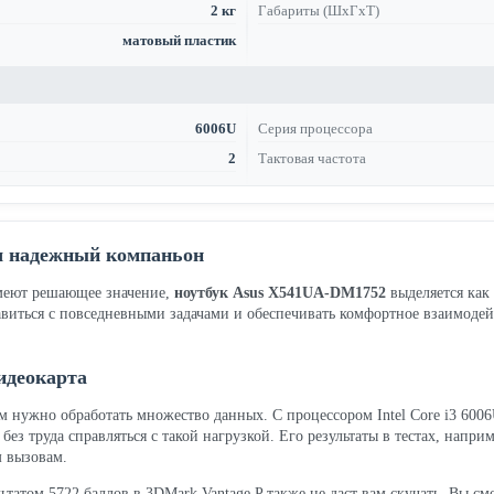
2 кг
Габариты (ШхГхТ)
матовый пластик
6006U
Серия процессора
2
Тактовая частота
ш надежный компаньон
имеют решающее значение,
ноутбук Asus X541UA-DM1752
выделяется как
виться с повседневными задачами и обеспечивать комфортное взаимодейс
идеокарта
ам нужно обработать множество данных. С процессором Intel Core i3 6006
з труда справляться с такой нагрузкой. Его результаты в тестах, наприм
м вызовам.
ультатом 5722 баллов в 3DMark Vantage P также не даст вам скучать. Вы 