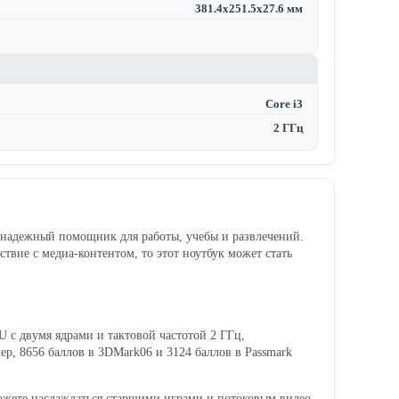
381.4x251.5x27.6 мм
Core i3
2 ГГц
 надежный помощник для работы, учебы и развлечений.
твие с медиа-контентом, то этот ноутбук может стать
U с двумя ядрами и тактовой частотой 2 ГГц,
ер, 8656 баллов в 3DMark06 и 3124 баллов в Passmark
сможете наслаждаться старшими играми и потоковым видео