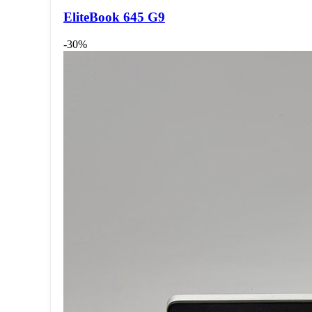
EliteBook 645 G9
-30%