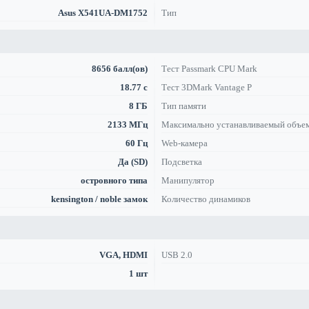
Asus X541UA-DM1752
Тип
8656 балл(ов)
Тест Passmark CPU Mark
18.77 с
Тест 3DMark Vantage P
8 ГБ
Тип памяти
2133 МГц
Максимально устанавливаемый объе
60 Гц
Web-камера
Да (SD)
Подсветка
островного типа
Манипулятор
kensington / noble замок
Количество динамиков
VGA, HDMI
USB 2.0
1 шт