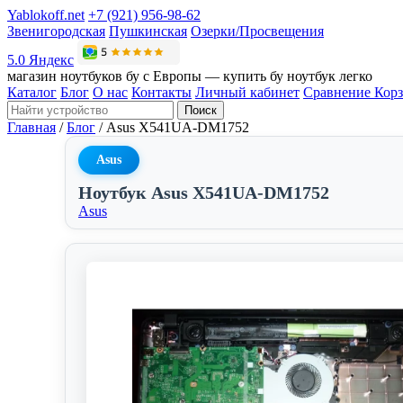
Yablokoff.net
+7 (921) 956-98-62
Звенигородская
Пушкинская
Озерки/Просвещения
5.0 Яндекс
магазин ноутбуков бу с Европы — купить бу ноутбук легко
Каталог
Блог
О нас
Контакты
Личный кабинет
Сравнение
Кор
Поиск
Главная
/
Блог
/
Asus X541UA-DM1752
Asus
Ноутбук Asus X541UA-DM1752
Asus