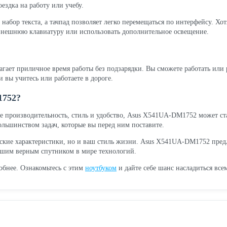
оездка на работу или учебу.
абор текста, а тачпад позволяет легко перемещаться по интерфейсу. Хот
 внешнюю клавиатуру или использовать дополнительное освещение.
гает приличное время работы без подзарядки. Вы сможете работать или р
и вы учитесь или работаете в дороге.
1752?
ебе производительность, стиль и удобство, Asus X541UA-DM1752 может с
большинством задач, которые вы перед ним поставите.
ческие характеристики, но и ваш стиль жизни. Asus X541UA-DM1752 пред
вашим верным спутником в мире технологий.
обнее. Ознакомьтесь с этим
ноутбуком
и дайте себе шанс насладиться вс