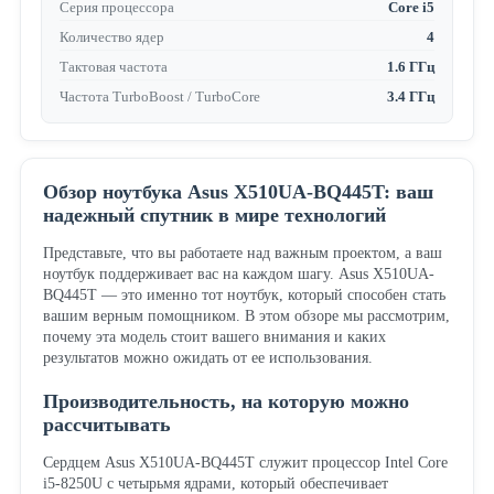
Серия процессора
Core i5
Количество ядер
4
Тактовая частота
1.6 ГГц
Частота TurboBoost / TurboCore
3.4 ГГц
Обзор ноутбука Asus X510UA-BQ445T: ваш
надежный спутник в мире технологий
Представьте, что вы работаете над важным проектом, а ваш
ноутбук поддерживает вас на каждом шагу. Asus X510UA-
BQ445T — это именно тот ноутбук, который способен стать
вашим верным помощником. В этом обзоре мы рассмотрим,
почему эта модель стоит вашего внимания и каких
результатов можно ожидать от ее использования.
Производительность, на которую можно
рассчитывать
Сердцем Asus X510UA-BQ445T служит процессор Intel Core
i5-8250U с четырьмя ядрами, который обеспечивает