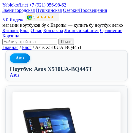
Yablokoff.net
+7 (921) 956-98-62
Звенигородская
Пушкинская
Озерки/Просвещения
5.0 Яндекс
магазин ноутбуков бу с Европы — купить бу ноутбук легко
Каталог
Блог
О нас
Контакты
Личный кабинет
Сравнение
Корзина
Поиск
Главная
/
Блог
/
Asus X510UA-BQ445T
Asus
Ноутбук Asus X510UA-BQ445T
Asus