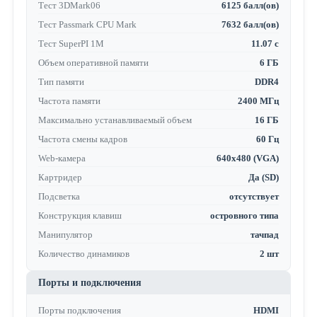
Тест 3DMark06
6125 балл(ов)
Тест Passmark CPU Mark
7632 балл(ов)
Тест SuperPI 1M
11.07 с
Объем оперативной памяти
6 ГБ
Тип памяти
DDR4
Частота памяти
2400 МГц
Максимально устанавливаемый объем
16 ГБ
Частота смены кадров
60 Гц
Web-камера
640x480 (VGA)
Картридер
Да (SD)
Подсветка
отсутствует
Конструкция клавиш
островного типа
Манипулятор
тачпад
Количество динамиков
2 шт
Порты и подключения
Порты подключения
HDMI