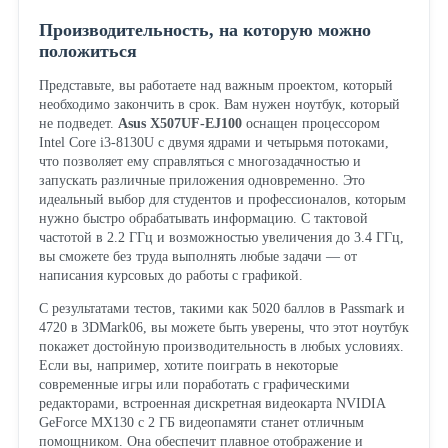
Производительность, на которую можно
положиться
Представьте, вы работаете над важным проектом, который
необходимо закончить в срок. Вам нужен ноутбук, который
не подведет.
Asus X507UF-EJ100
оснащен процессором
Intel Core i3-8130U с двумя ядрами и четырьмя потоками,
что позволяет ему справляться с многозадачностью и
запускать различные приложения одновременно. Это
идеальный выбор для студентов и профессионалов, которым
нужно быстро обрабатывать информацию. С тактовой
частотой в 2.2 ГГц и возможностью увеличения до 3.4 ГГц,
вы сможете без труда выполнять любые задачи — от
написания курсовых до работы с графикой.
С результатами тестов, такими как 5020 баллов в Passmark и
4720 в 3DMark06, вы можете быть уверены, что этот ноутбук
покажет достойную производительность в любых условиях.
Если вы, например, хотите поиграть в некоторые
современные игры или поработать с графическими
редакторами, встроенная дискретная видеокарта NVIDIA
GeForce MX130 с 2 ГБ видеопамяти станет отличным
помощником. Она обеспечит плавное отображение и