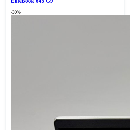
EliteBook 645 G9
-30%