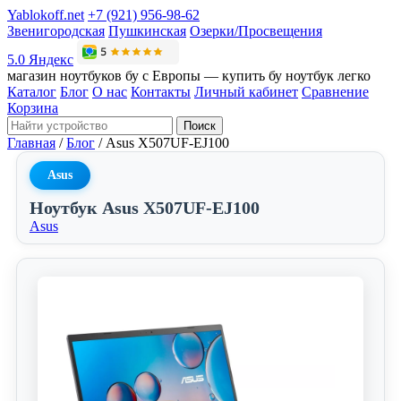
Yablokoff.net
+7 (921) 956-98-62
Звенигородская
Пушкинская
Озерки/Просвещения
5.0 Яндекс
магазин ноутбуков бу с Европы — купить бу ноутбук легко
Каталог
Блог
О нас
Контакты
Личный кабинет
Сравнение
Корзина
Поиск
Главная
/
Блог
/
Asus X507UF-EJ100
Asus
Ноутбук Asus X507UF-EJ100
Asus