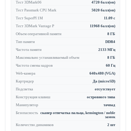
Тест 3DMark06
4720 балл(ов)
Тест Passmark CPU Mark
5020 балл(ов)
Тест SuperPI 1M
11.09 с
Тест 3DMark Vantage P
11968 балл(ов)
Объем оперативной памяти
8 ГБ
Тип памяти
DDR4
Частота памяти
2133 МГц
Максимально устанавливаемый объем
8 ГБ
Частота смены кадров
60 Гц
Web-камера
640x480 (VGA)
Картридер
Да (microSD)
Подсветка
отсутствует
Конструкция клавиш
островного типа
Манипулятор
тачпад
Безопасность
сканер отпечатка пальца, kensington / noble
замок
Количество динамиков
2 шт