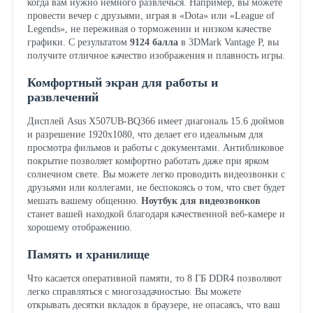
когда вам нужно немного развлечься. Например, вы можете
провести вечер с друзьями, играя в «Dota» или «League of
Legends», не переживая о торможении и низком качестве
графики. С результатом
9124 балла
в 3DMark Vantage P, вы
получите отличное качество изображения и плавность игры.
Комфортный экран для работы и
развлечений
Дисплей Asus X507UB-BQ366 имеет диагональ 15.6 дюймов
и разрешение 1920x1080, что делает его идеальным для
просмотра фильмов и работы с документами. Антибликовое
покрытие позволяет комфортно работать даже при ярком
солнечном свете. Вы можете легко проводить видеозвонки с
друзьями или коллегами, не беспокоясь о том, что свет будет
мешать вашему общению.
Ноутбук для видеозвонков
станет вашей находкой благодаря качественной веб-камере и
хорошему отображению.
Память и хранилище
Что касается оперативной памяти, то 8 ГБ DDR4 позволяют
легко справляться с многозадачностью. Вы можете
открывать десятки вкладок в браузере, не опасаясь, что ваш