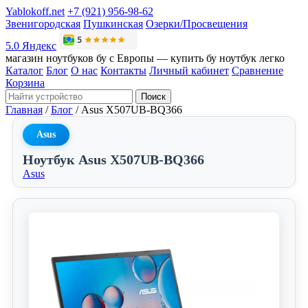
Yablokoff.net
+7 (921) 956-98-62
Звенигородская
Пушкинская
Озерки/Просвещения
5.0 Яндекс
магазин ноутбуков бу с Европы — купить бу ноутбук легко
Каталог
Блог
О нас
Контакты
Личный кабинет
Сравнение
Корзина
Поиск
Главная
/
Блог
/
Asus X507UB-BQ366
Asus
Ноутбук Asus X507UB-BQ366
Asus