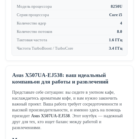
Модель процессора
8250U
Серия процессора
Core i5
Количество ядер
4
Количество потоков
8.0
Тактовая частота
1.6 ГГц
Частота TurboBoost / TurboCore
3.4 ГГц
Asus X507UA-EJ538: ваш идеальный
компаньон для работы и развлечений
Представьте себе ситуацию: вы сидите в уютном кафе,
наслаждаетесь ароматным кофе, и вам нужно закончить
важный проект. Ваша работа требует сосредоточенности и
высокой производительности, и именно здесь на помощь
приходит
Asus X507UA-EJ538
. Этот ноутбук — надежный
друг для тех, кто ищет баланс между работой и
развлечениями.