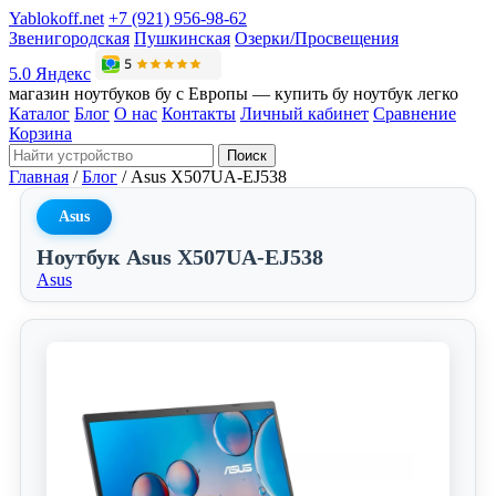
Yablokoff.net
+7 (921) 956-98-62
Звенигородская
Пушкинская
Озерки/Просвещения
5.0 Яндекс
магазин ноутбуков бу с Европы — купить бу ноутбук легко
Каталог
Блог
О нас
Контакты
Личный кабинет
Сравнение
Корзина
Поиск
Главная
/
Блог
/
Asus X507UA-EJ538
Asus
Ноутбук Asus X507UA-EJ538
Asus