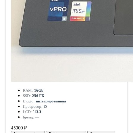
RAM:
16Gb
SSD:
256 ГБ
Видео:
интегрированная
Процессор:
i5
LCD:
'13.3
Бренд:
—
45900 ₽