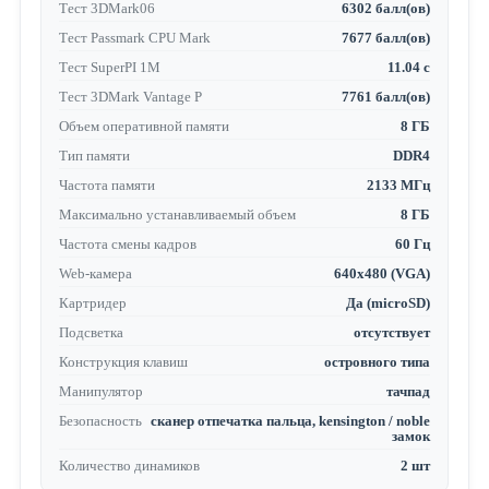
Тест 3DMark06
6302 балл(ов)
Тест Passmark CPU Mark
7677 балл(ов)
Тест SuperPI 1M
11.04 с
Тест 3DMark Vantage P
7761 балл(ов)
Объем оперативной памяти
8 ГБ
Тип памяти
DDR4
Частота памяти
2133 МГц
Максимально устанавливаемый объем
8 ГБ
Частота смены кадров
60 Гц
Web-камера
640x480 (VGA)
Картридер
Да (microSD)
Подсветка
отсутствует
Конструкция клавиш
островного типа
Манипулятор
тачпад
Безопасность
сканер отпечатка пальца, kensington / noble
замок
Количество динамиков
2 шт