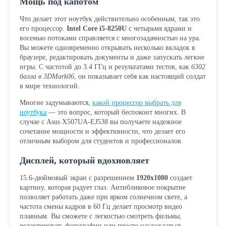
Мощь под капотом
Что делает этот ноутбук действительно особенным, так это
его процессор.
Intel Core i5-8250U
с четырьмя ядрами и
восемью потоками справляется с многозадачностью на ура.
Вы можете одновременно открывать несколько вкладок в
браузере, редактировать документы и даже запускать легкие
игры. С частотой до 3.4 ГГц и результатами тестов, как
6302
балла в 3DMark06
, он показывает себя как настоящий солдат
в мире технологий.
Многие задумываются,
какой процессор выбрать для
ноутбука
— это вопрос, который беспокоит многих. В
случае с Asus X507UA-EJ538 вы получаете надежное
сочетание мощности и эффективности, что делает его
отличным выбором для студентов и профессионалов.
Дисплей, который вдохновляет
15.6-дюймовый экран с разрешением
1920x1080
создает
картину, которая радует глаз. Антибликовое покрытие
позволяет работать даже при ярком солнечном свете, а
частота смены кадров в 60 Гц делает просмотр видео
плавным. Вы сможете с легкостью смотреть фильмы,
редактировать фотографии или просто наслаждаться