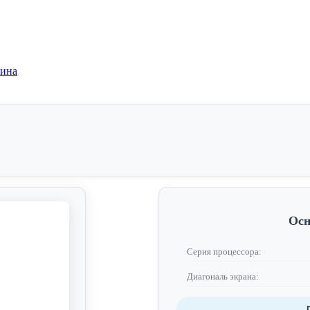
зина
Осн
Серия процессора:
Диагональ экрана: