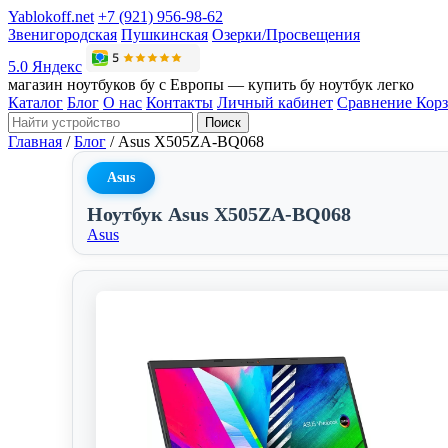
Yablokoff.net
+7 (921) 956-98-62
Звенигородская
Пушкинская
Озерки/Просвещения
5.0 Яндекс
магазин ноутбуков бу с Европы — купить бу ноутбук легко
Каталог
Блог
О нас
Контакты
Личный кабинет
Сравнение
Кор
Поиск
Главная
/
Блог
/
Asus X505ZA-BQ068
Asus
Ноутбук Asus X505ZA-BQ068
Asus