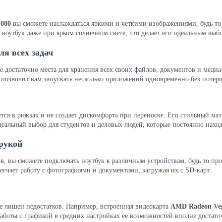
1080
вы сможете наслаждаться яркими и четкими изображениями, будь то 
оутбук даже при ярком солнечном свете, что делает его идеальным выборо
ля всех задач
 достаточно места для хранения всех своих файлов, документов и меди
о позволит вам запускать несколько приложений одновременно без потер
ся в рюкзак и не создает дискомфорта при переноске. Его стильный мат
еальный выбор для студентов и деловых людей, которые постоянно наход
 рукой
в, вы сможете подключать ноутбук к различным устройствам, будь то пр
гчает работу с фотографиями и документами, загружая их с SD-карт.
е лишен недостатков. Например, встроенная видеокарта
AMD Radeon Ve
аботы с графикой в средних настройках ее возможностей вполне достаточ