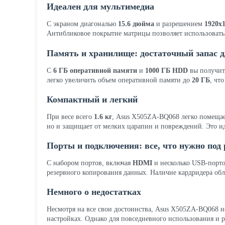
Идеален для мультимедиа
С экраном диагональю
15.6 дюйма
и разрешением
1920x
Антибликовое покрытие матрицы позволяет использовать н
Память и хранилище: достаточный запас д
С
6 ГБ оперативной памяти
и
1000 ГБ HDD
вы получите
легко увеличить объем оперативной памяти до
20 ГБ
, чт
Компактный и легкий
При весе всего
1.6 кг
, Asus X505ZA-BQ068 легко помещает
но и защищает от мелких царапин и повреждений. Это ид
Порты и подключения: все, что нужно под
С набором портов, включая
HDMI
и несколько USB-порто
резервного копирования данных. Наличие кардридера обле
Немного о недостатках
Несмотря на все свои достоинства, Asus X505ZA-BQ068 н
настройках. Однако для повседневного использования и р