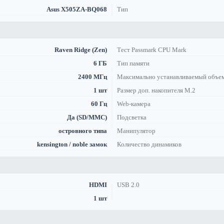
Asus X505ZA-BQ068
Тип
Raven Ridge (Zen)
Тест Passmark CPU Mark
6 ГБ
Тип памяти
2400 МГц
Максимально устанавливаемый объе
1 шт
Размер доп. накопителя M.2
60 Гц
Web-камера
Да (SD/MMC)
Подсветка
островного типа
Манипулятор
kensington / noble замок
Количество динамиков
HDMI
USB 2.0
1 шт