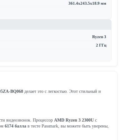
361.4x243.5x18.9 мм
Ryzen 3
2 ГГц
05ZA-BQ068
делает это с легкостью. Этот стильный и
ести видеозвонок. Процессор
AMD Ryzen 3 2300U
с
том
6174 балла
в тесте Passmark, вы можете быть уверены,