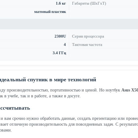
1.6 кг
Габариты (ШхГхТ)
матовый пластик
2300U
Серия процессора
4
Тактовая частота
3.4 ГГц
идеальный спутник в мире технологий
жду производительностью, портативностью и ценой. Но ноутбук
Asus X5
учебе, так и в работе, а также в досуге.
ассчитывать
, и вам срочно нужно обработать данные, создать презентацию или пров
ивает отличную производительность для повседневных задач. С результа
овами.