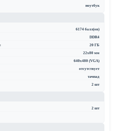
ноутбук
6174 балл(ов)
DDR4
м
20 ГБ
22x80 мм
640x480 (VGA)
отсутствует
тачпад
2 шт
2 шт