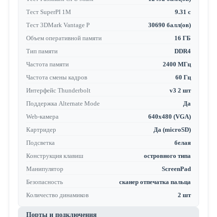
Тест SuperPI 1M
9.31 с
Тест 3DMark Vantage P
30690 балл(ов)
Объем оперативной памяти
16 ГБ
Тип памяти
DDR4
Частота памяти
2400 МГц
Частота смены кадров
60 Гц
Интерфейс Thunderbolt
v3 2 шт
Поддержка Alternate Mode
Да
Web-камера
640x480 (VGA)
Картридер
Да (microSD)
Подсветка
белая
Конструкция клавиш
островного типа
Манипулятор
ScreenPad
Безопасность
сканер отпечатка пальца
Количество динамиков
2 шт
Порты и подключения