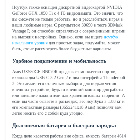
Ноутбук также оснащен дискретной видеокартой NVIDIA
GeForce GTX 1050 Ti с 4 ГБ видеопамяти. Это значит, что
вы сможете не только работать, но и расслабиться, играя в
ваши любимые игры. С результатом 30690 в тесте 3DMark
Vantage P, он способен справляться с современными играми
на высоких настройках. Однако, если вы ищете
ноутбук
начального уровня
для простых задач, подумайте, может
быть, стоит рассмотреть более бюджетные варианты.
Удобное подключение и мобильность
Asus UX580GE-BN070R предлагает множество портов,
включая два USB-C 3.2 Gen 2 и два интерфейса Thunderbolt
3. Это делает его отличным выбором для подключения
внешних устройств, будь то внешний монитор для работы
или внешние накопители для хранения ваших творений. А
если вы часто бываете в разъездах, вес ноутбука в 1.88 кг и
его компактные размеры (365x241x18.9 мм) позволят вам
легко носить его с собой куда угодно.
Долговечная батарея и быстрая зарядка
Когда дело касается работы вне офиса, емкость батареи 4614