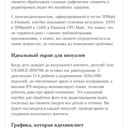
сможете обрабатывать сложные графические элементы и
редактировать видео без малейших задержек.
С производительностью, зафиксированной в тестах 3DMark
и Passmark, ноутбук показывает отличные результаты: 10391
в 3DMark06 и 12492 в Passmark CPU Mark. Это значит, что
он справится даже с самыми требовательными
приложениями, а значит, вы сможете сосредоточиться на
своем творчестве, не отвлекаясь на технические проблемы.
Идеальный экран для визуалов
Когда дело доходит до визуального контента, дисплей Asus
UX580GE-BN070R не оставит вас равнодушным. С
диагональю 15.6 дюймов и разрешением 1920x1080
пикселей, он обеспечивает яркие и четкие изображения, а
матовая IPS-матрица минимизирует блики, позволяя
работать даже при ярком освещении. Это идеальный
ноутбук для обработки фото или редактирования видео,
поскольку вы сможете увидеть все детали и оттенки. Вы
будете наслаждаться каждой минутой, проводя время за
созданием визуального контента.
Графика, которая вдохновляет