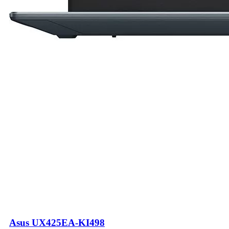
Asus UX425EA-KI498