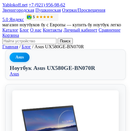
Yablokoff.net
+7 (921) 956-98-62
Звенигородская
Пушкинская
Озерки/Просвещения
5.0 Яндекс
магазин ноутбуков бу с Европы — купить бу ноутбук легко
Каталог
Блог
О нас
Контакты
Личный кабинет
Сравнение
Корзина
Поиск
Главная
/
Блог
/
Asus UX580GE-BN070R
Asus
Ноутбук Asus UX580GE-BN070R
Asus