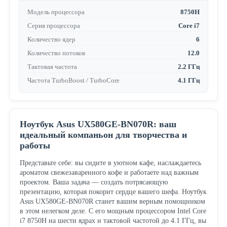
Модель процессора
8750H
Серия процессора
Core i7
Количество ядер
6
Количество потоков
12.0
Тактовая частота
2.2 ГГц
Частота TurboBoost / TurboCore
4.1 ГГц
Ноутбук Asus UX580GE-BN070R: ваш
идеальный компаньон для творчества и
работы
Представьте себе: вы сидите в уютном кафе, наслаждаетесь
ароматом свежезаваренного кофе и работаете над важным
проектом. Ваша задача — создать потрясающую
презентацию, которая покорит сердце вашего шефа. Ноутбук
Asus UX580GE-BN070R станет вашим верным помощником
в этом нелегком деле. С его мощным процессором Intel Core
i7 8750H на шести ядрах и тактовой частотой до 4.1 ГГц, вы