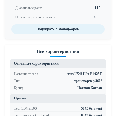
Диагональ экрана:
14 "
Объем оперативной памяти:
8 ГБ
Подобрать с менеджером
Все характеристики
Основные характеристики
Название товара
Asus UX461UA-E1025T
Тип
трансформер 360°
Бренд
Harman Kardon
Прочее
Тест 3DMark06
5845 балл(ов)
Тест Passmark CPU Mark
8343 балл(ов)