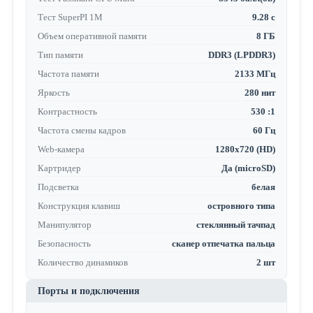
Тест SuperPI 1M
9.28 с
Объем оперативной памяти
8 ГБ
Тип памяти
DDR3 (LPDDR3)
Частота памяти
2133 МГц
Яркость
280 нит
Контрастность
530 :1
Частота смены кадров
60 Гц
Web-камера
1280x720 (HD)
Картридер
Да (microSD)
Подсветка
белая
Конструкция клавиш
островного типа
Манипулятор
стеклянный тачпад
Безопасность
сканер отпечатка пальца
Количество динамиков
2 шт
Порты и подключения