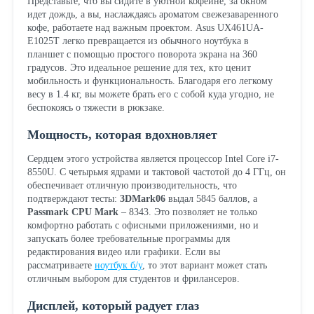
Представьте, что вы сидите в уютной кофейне, за окном
идет дождь, а вы, наслаждаясь ароматом свежезаваренного
кофе, работаете над важным проектом. Asus UX461UA-
E1025T легко превращается из обычного ноутбука в
планшет с помощью простого поворота экрана на 360
градусов. Это идеальное решение для тех, кто ценит
мобильность и функциональность. Благодаря его легкому
весу в 1.4 кг, вы можете брать его с собой куда угодно, не
беспокоясь о тяжести в рюкзаке.
Мощность, которая вдохновляет
Сердцем этого устройства является процессор Intel Core i7-
8550U. С четырьмя ядрами и тактовой частотой до 4 ГГц, он
обеспечивает отличную производительность, что
подтверждают тесты:
3DMark06
выдал 5845 баллов, а
Passmark CPU Mark
– 8343. Это позволяет не только
комфортно работать с офисными приложениями, но и
запускать более требовательные программы для
редактирования видео или графики. Если вы
рассматриваете
ноутбук б/у
, то этот вариант может стать
отличным выбором для студентов и фрилансеров.
Дисплей, который радует глаз