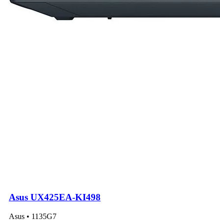
Asus UX425EA-KI498
Asus • 1135G7