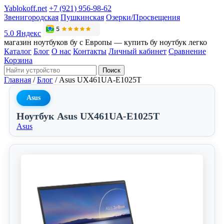
Yablokoff.net
+7 (921) 956-98-62
Звенигородская
Пушкинская
Озерки/Просвещения
5.0 Яндекс
магазин ноутбуков бу с Европы — купить бу ноутбук легко
Каталог
Блог
О нас
Контакты
Личный кабинет
Сравнение
Корзина
Поиск
Главная
/
Блог
/
Asus UX461UA-E1025T
Asus
Ноутбук Asus UX461UA-E1025T
Asus