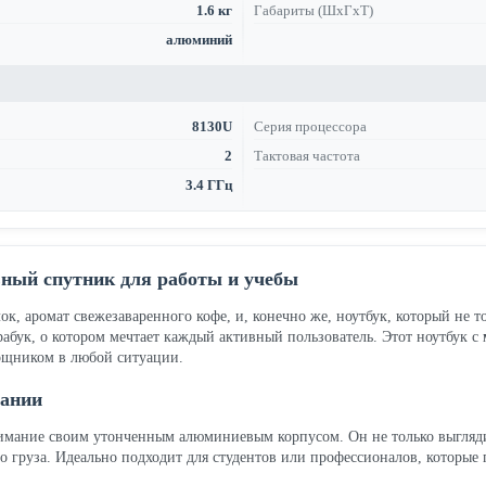
1.6 кг
Габариты (ШхГхТ)
алюминий
8130U
Серия процессора
2
Тактовая частота
3.4 ГГц
ный спутник для работы и учебы
к, аромат свежезаваренного кофе, и, конечно же, ноутбук, который не то
бук, о котором мечтает каждый активный пользователь. Этот ноутбук с
мощником в любой ситуации.
вании
мание своим утонченным алюминиевым корпусом. Он не только выглядит 
го груза. Идеально подходит для студентов или профессионалов, которые