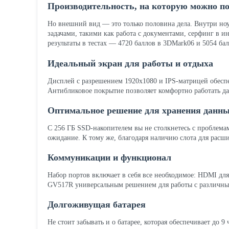
Производительность, на которую можно п
Но внешний вид — это только половина дела. Внутри н
задачами, такими как работа с документами, серфинг в и
результаты в тестах — 4720 баллов в 3DMark06 и 5054 бал
Идеальный экран для работы и отдыха
Дисплей с разрешением 1920x1080 и IPS-матрицей обеспе
Антибликовое покрытие позволяет комфортно работать да
Оптимальное решение для хранения данн
С 256 ГБ SSD-накопителем вы не столкнетесь с проблемам
ожидание. К тому же, благодаря наличию слота для расши
Коммуникации и функционал
Набор портов включает в себя все необходимое: HDMI дл
GV517R универсальным решением для работы с различным
Долгоживущая батарея
Не стоит забывать и о батарее, которая обеспечивает до 9