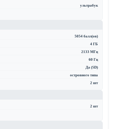
ультрабук
5054 балл(ов)
4 ГБ
2133 МГц
60 Гц
Да (SD)
островного типа
2 шт
2 шт