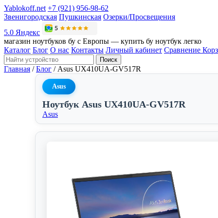
Yablokoff.net
+7 (921) 956-98-62
Звенигородская
Пушкинская
Озерки/Просвещения
5.0 Яндекс
магазин ноутбуков бу с Европы — купить бу ноутбук легко
Каталог
Блог
О нас
Контакты
Личный кабинет
Сравнение
Кор
Поиск
Главная
/
Блог
/
Asus UX410UA-GV517R
Asus
Ноутбук Asus UX410UA-GV517R
Asus