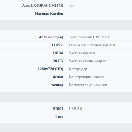
Asus UX410UA-GV517R
Тип
Harman Kardon
4720 балл(ов)
Тест Passmark CPU Mark
11.09 с
Объем оперативной памяти
DDR4
Частота памяти
20 ГБ
Частота смены кадров
1280x720 (HD)
Картридер
белая
Конструкция клавиш
тачпад
Количество динамиков
HDMI
USB 2.0
1 шт