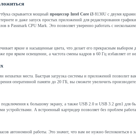
оложиться
оутбука скрывается мощный
процессор Intel Core i3
8130U с двумя ядрами
нтернете и даже запуск простых приложений для редактирования графики
лов в Passmark CPU Mark. Это позволяет уверенно работать с нескольким
чивает яркие и насыщенные цвета, что делает его прекрасным выбором 
же при ярком освещении, а частота смены кадров в 60 Гц избавляет от 
ых
и нехватки места. Быстрая загрузка системы и приложений позволит вам 
рения оперативной памяти до 20 ГБ, вы сможете увеличить производител
я подключения к большому экрану, а также USB 2.0 и USB 3.2 gen1 для 
и устройствами. А встроенный картридер позволяет без проблем работа
 часов автономной работы. Это значит, что вам не нужно беспокоиться о з