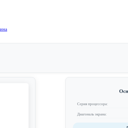
зина
Осн
Серия процессора:
Диагональ экрана: