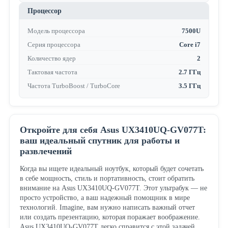
Процессор
Модель процессора
7500U
Серия процессора
Core i7
Количество ядер
2
Тактовая частота
2.7 ГГц
Частота TurboBoost / TurboCore
3.5 ГГц
Откройте для себя Asus UX3410UQ-GV077T:
ваш идеальный спутник для работы и
развлечений
Когда вы ищете идеальный ноутбук, который будет сочетать
в себе мощность, стиль и портативность, стоит обратить
внимание на Asus UX3410UQ-GV077T. Этот ультрабук — не
просто устройство, а ваш надежный помощник в мире
технологий. Imagine, вам нужно написать важный отчет
или создать презентацию, которая поражает воображение.
Asus UX3410UQ-GV077T легко справится с этой задачей