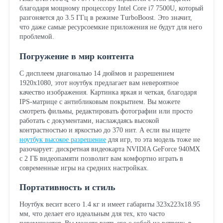
благодаря мощному процессору Intel Core i7 7500U, который
разгоняется до 3.5 ГГц в режиме TurboBoost. Это значит,
что даже самые ресурсоемкие приложения не будут для него
проблемой.
Погружение в мир контента
С дисплеем диагональю 14 дюймов и разрешением
1920x1080, этот ноутбук предлагает вам невероятное
качество изображения. Картинка яркая и четкая, благодаря
IPS-матрице с антибликовым покрытием. Вы можете
смотреть фильмы, редактировать фотографии или просто
работать с документами, наслаждаясь высокой
контрастностью и яркостью до 370 нит. А если вы ищете
ноутбук высокое разрешение
для игр, то эта модель тоже не
разочарует: дискретная видеокарта NVIDIA GeForce 940MX
с 2 ГБ видеопамяти позволит вам комфортно играть в
современные игры на средних настройках.
Портативность и стиль
Ноутбук весит всего 1.4 кг и имеет габариты 323x223x18.95
мм, что делает его идеальным для тех, кто часто