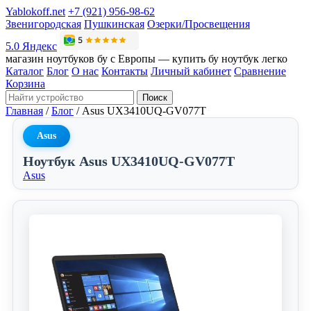
Yablokoff.net
+7 (921) 956-98-62
Звенигородская
Пушкинская
Озерки/Просвещения
5.0 Яндекс
магазин ноутбуков бу с Европы — купить бу ноутбук легко
Каталог
Блог
О нас
Контакты
Личный кабинет
Сравнение
Корзина
Поиск
Главная
/
Блог
/
Asus UX3410UQ-GV077T
Asus
Ноутбук Asus UX3410UQ-GV077T
Asus