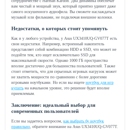
сотрудничестве с Harman Kardon. Два динамика обеспечат
вам чистый и мощный звук, который приятно удивит даже
самого искушенного аудиофила. Вы сможете наслаждаться
музыкой или фильмами, не подключая внешние колонки.
Недостатки, о которых стоит упомянуть
Как и у любого устройства, у Asus UX3410UQ-GV077T есть
свои недостатки. Например, встроенный накопитель
представляет собой комбинацию HDD и SSD, что может не
подойти тем, кто ищет исключительно SSD для
максимальной скорости. Однако 1000 ГБ пространства
вполне достаточно для большинства пользователей. Также
стоит отметить, что для серьезных игровых нагрузок может
не хватить мощности по сравнению с более дорогими
игровыми ноутбуками. Но если вы ищете
ноутбук для игр
купить
на начальном уровне, это решение будет вполне
приемлемым.
Заключение: идеальный выбор для
современных пользователей
Если вы задаетесь вопросом,
как выбрать бу ноутбук
правильно
, обратите внимание на Asus UX3410UQ-GV077T.