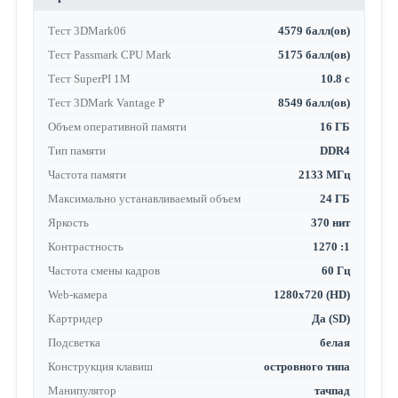
Тест 3DMark06
4579 балл(ов)
Тест Passmark CPU Mark
5175 балл(ов)
Тест SuperPI 1M
10.8 с
Тест 3DMark Vantage P
8549 балл(ов)
Объем оперативной памяти
16 ГБ
Тип памяти
DDR4
Частота памяти
2133 МГц
Максимально устанавливаемый объем
24 ГБ
Яркость
370 нит
Контрастность
1270 :1
Частота смены кадров
60 Гц
Web-камера
1280x720 (HD)
Картридер
Да (SD)
Подсветка
белая
Конструкция клавиш
островного типа
Манипулятор
тачпад