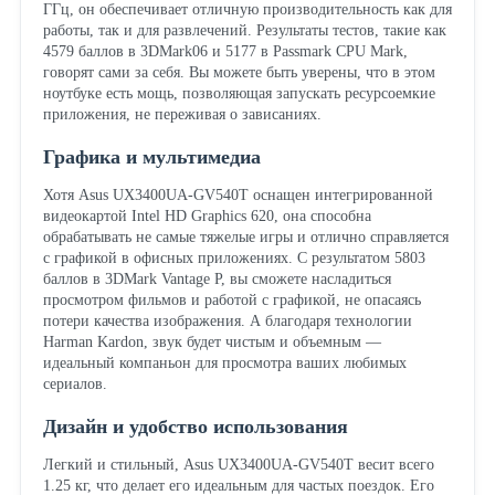
ГГц, он обеспечивает отличную производительность как для
работы, так и для развлечений. Результаты тестов, такие как
4579 баллов в 3DMark06 и 5177 в Passmark CPU Mark,
говорят сами за себя. Вы можете быть уверены, что в этом
ноутбуке есть мощь, позволяющая запускать ресурсоемкие
приложения, не переживая о зависаниях.
Графика и мультимедиа
Хотя Asus UX3400UA-GV540T оснащен интегрированной
видеокартой Intel HD Graphics 620, она способна
обрабатывать не самые тяжелые игры и отлично справляется
с графикой в офисных приложениях. С результатом 5803
баллов в 3DMark Vantage P, вы сможете насладиться
просмотром фильмов и работой с графикой, не опасаясь
потери качества изображения. А благодаря технологии
Harman Kardon, звук будет чистым и объемным —
идеальный компаньон для просмотра ваших любимых
сериалов.
Дизайн и удобство использования
Легкий и стильный, Asus UX3400UA-GV540T весит всего
1.25 кг, что делает его идеальным для частых поездок. Его