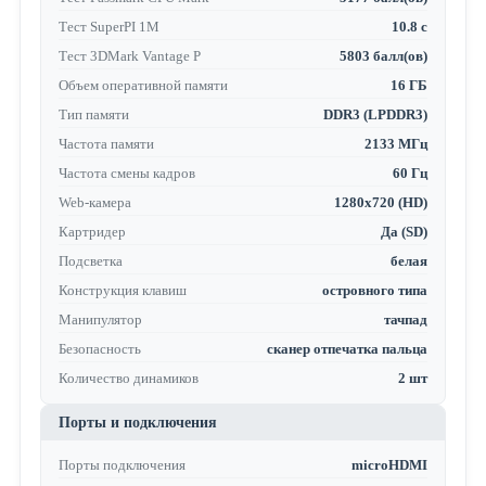
Тест SuperPI 1M
10.8 с
Тест 3DMark Vantage P
5803 балл(ов)
Объем оперативной памяти
16 ГБ
Тип памяти
DDR3 (LPDDR3)
Частота памяти
2133 МГц
Частота смены кадров
60 Гц
Web-камера
1280x720 (HD)
Картридер
Да (SD)
Подсветка
белая
Конструкция клавиш
островного типа
Манипулятор
тачпад
Безопасность
сканер отпечатка пальца
Количество динамиков
2 шт
Порты и подключения
Порты подключения
microHDMI