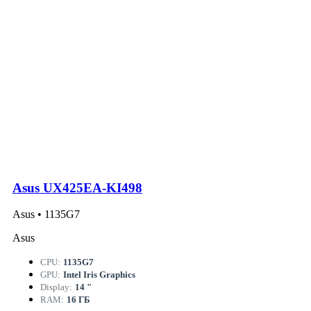
Asus UX425EA-KI498
Asus • 1135G7
Asus
CPU:
1135G7
GPU:
Intel Iris Graphics
Display:
14 "
RAM:
16 ГБ