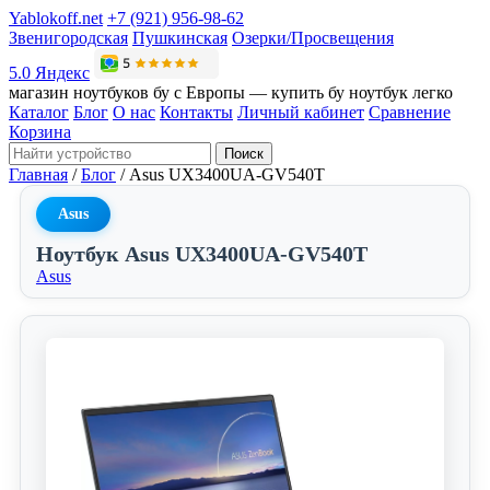
Yablokoff.net
+7 (921) 956-98-62
Звенигородская
Пушкинская
Озерки/Просвещения
5.0 Яндекс
магазин ноутбуков бу с Европы — купить бу ноутбук легко
Каталог
Блог
О нас
Контакты
Личный кабинет
Сравнение
Корзина
Поиск
Главная
/
Блог
/
Asus UX3400UA-GV540T
Asus
Ноутбук Asus UX3400UA-GV540T
Asus