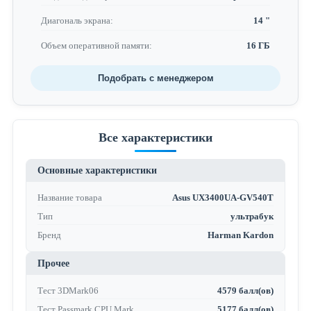
Диагональ экрана:
14 "
Объем оперативной памяти:
16 ГБ
Подобрать с менеджером
Все характеристики
Основные характеристики
Название товара
Asus UX3400UA-GV540T
Тип
ультрабук
Бренд
Harman Kardon
Прочее
Тест 3DMark06
4579 балл(ов)
Тест Passmark CPU Mark
5177 балл(ов)