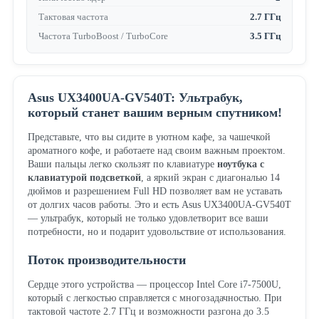
Тактовая частота
2.7 ГГц
Частота TurboBoost / TurboCore
3.5 ГГц
Asus UX3400UA-GV540T: Ультрабук,
который станет вашим верным спутником!
Представьте, что вы сидите в уютном кафе, за чашечкой
ароматного кофе, и работаете над своим важным проектом.
Ваши пальцы легко скользят по клавиатуре
ноутбука с
клавиатурой подсветкой
, а яркий экран с диагональю 14
дюймов и разрешением Full HD позволяет вам не уставать
от долгих часов работы. Это и есть Asus UX3400UA-GV540T
— ультрабук, который не только удовлетворит все ваши
потребности, но и подарит удовольствие от использования.
Поток производительности
Сердце этого устройства — процессор Intel Core i7-7500U,
который с легкостью справляется с многозадачностью. При
тактовой частоте 2.7 ГГц и возможности разгона до 3.5