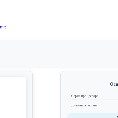
зина
Осн
Серия процессора:
Диагональ экрана: