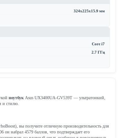
324x225x15.9 мм
Core i7
2.7 ГГц
рукой
ноутбук
Asus UX3400UA-GV539T — ультратонкий,
и и стилю.
urboBoost), вы получите отличную производительность для
6 он набрал 4579 баллов, что подтверждает его
ассчитывать на плавный опыт, особенно в повседневных