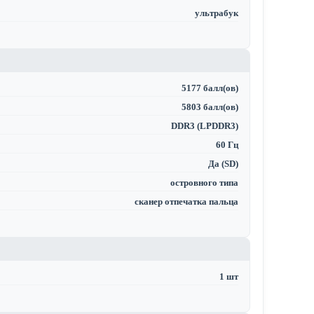
ультрабук
5177 балл(ов)
5803 балл(ов)
DDR3 (LPDDR3)
60 Гц
Да (SD)
островного типа
сканер отпечатка пальца
1 шт