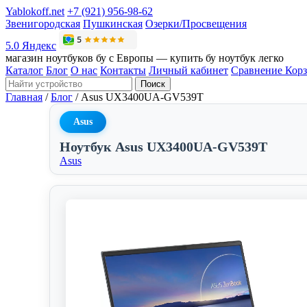
Yablokoff.net
+7 (921) 956-98-62
Звенигородская
Пушкинская
Озерки/Просвещения
5.0 Яндекс
магазин ноутбуков бу с Европы — купить бу ноутбук легко
Каталог
Блог
О нас
Контакты
Личный кабинет
Сравнение
Кор
Поиск
Главная
/
Блог
/
Asus UX3400UA-GV539T
Asus
Ноутбук Asus UX3400UA-GV539T
Asus