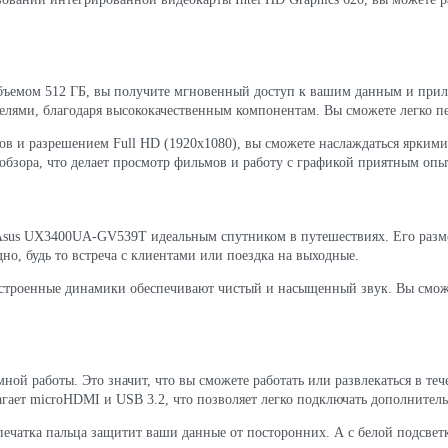
ъемом 512 ГБ, вы получите мгновенный доступ к вашим данным и прило
лями, благодаря высококачественным компонентам. Вы сможете легко пе
ов и разрешением Full HD (1920x1080), вы сможете наслаждаться ярким
обзора, что делает просмотр фильмов и работу с графикой приятным опы
 Asus UX3400UA-GV539T идеальным спутником в путешествиях. Его разме
дно, будь то встреча с клиентами или поездка на выходные.
, встроенные динамики обеспечивают чистый и насыщенный звук. Вы смо
мной работы. Это значит, что вы сможете работать или развлекаться в теч
ет microHDMI и USB 3.2, что позволяет легко подключать дополнитель
печатка пальца защитит ваши данные от посторонних. А с белой подсвет