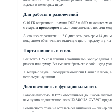
задачах и некоторых играх.
Для работы и развлечений
С 16 ГБ оперативной памяти DDR3 и SSD-накопителем об
с старым процессором
может соперничать с новыми моде
А что насчет развлечений? С дисплеем размером 14 дюйм
покрытием обеспечивает отличную цветопередачу и углы 
Портативность и стиль
Вес всего 1.25 кг и тонкий алюминиевый корпус делают
рюкзак или сумку. Вы сможете брать его с собой куда уго
А теперь о звуке. Благодаря технологии Harman Kardon
используя наушники.
Долговечность и функциональность
Батарея емкостью 50 Вт*ч обеспечивает до 9 часов автоно
вам нужно подключение, Asus UX3400UA-GV539T предлага
Безопасность тоже не осталась без внимания — сканер от