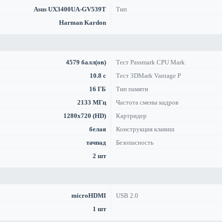
Asus UX3400UA-GV539T
Тип
Harman Kardon
4579 балл(ов)
Тест Passmark CPU Mark
10.8 с
Тест 3DMark Vantage P
16 ГБ
Тип памяти
2133 МГц
Частота смены кадров
1280x720 (HD)
Картридер
белая
Конструкция клавиш
тачпад
Безопасность
2 шт
microHDMI
USB 2.0
1 шт