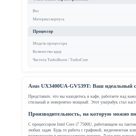
Вес
Материал корпуса
Процессор
Модель процессора
Количество ядер
Частота TurboBoost / TurboCore
Asus UX3400UA-GV539T: Ваш идеальный с
Представьте, что вы находитесь в кафе, работаете над 
стильный и невероятно мощный. Этот ультрабук стал нас
Производительность, на которую можно п
С процессором Intel Core i7 7500U, работающим на такто
любых задач. Будь то работа с графикой, видеомонтаж ил
возможности в многозадачном режиме. Даже при использо