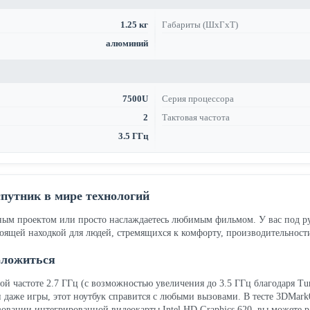
1.25 кг
Габариты (ШхГхТ)
алюминий
7500U
Серия процессора
2
Тактовая частота
3.5 ГГц
путник в мире технологий
важным проектом или просто наслаждаетесь любимым фильмом. У вас под 
тоящей находкой для людей, стремящихся к комфорту, производительност
оложиться
вой частоте 2.7 ГГц (с возможностью увеличения до 3.5 ГГц благодаря T
и даже игры, этот ноутбук справится с любыми вызовами. В тесте 3DMark0
вании интегрированной видеокарты Intel HD Graphics 620, вы можете р