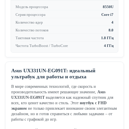
Модель процессора
8550U
Серия процессора
Core i7
Количество ядер
4
Количество потоков
8.0
Тактовая частота
1.8 ГГц
Частота TurboBoost / TurboCore
4 ГГц
Asus UX331UN-EG091T: идеальный
ультрабук для работы и отдыха
В мире современных технологий, где скорость и
производительность имеют решающее значение,
Asus
UX331UN-EG091T
выделяется как надежный спутник для
всех, кто ценит качество и стиль. Этот
ноутбук с FHD
экраном
не только привлекает внимание своим элегантным
дизайном, но и готов справиться с любыми задачами – от
работы с графикой до игр.