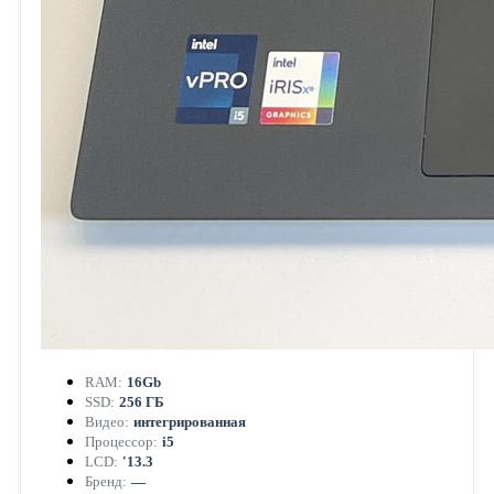
RAM:
16Gb
SSD:
256 ГБ
Видео:
интегрированная
Процессор:
i5
LCD:
'13.3
Бренд:
—