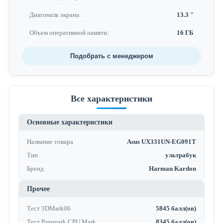
Диагональ экрана:
13.3 "
Объем оперативной памяти:
16 ГБ
Подобрать с менеджером
Все характеристики
Основные характеристики
Название товара
Asus UX331UN-EG091T
Тип
ультрабук
Бренд
Harman Kardon
Прочее
Тест 3DMark06
5845 балл(ов)
Тест Passmark CPU Mark
8345 балл(ов)