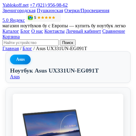
Yablokoff.net
+7 (921) 956-98-62
Звенигородская
Пушкинская
Озерки/Просвещения
5.0 Яндекс
магазин ноутбуков бу с Европы — купить бу ноутбук легко
Каталог
Блог
О нас
Контакты
Личный кабинет
Сравнение
Корзина
Поиск
Главная
/
Блог
/
Asus UX331UN-EG091T
Asus
Ноутбук Asus UX331UN-EG091T
Asus