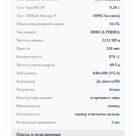
Тест SuperPI 1M
9.28 с
Тест 3DMark Vantage P
10992 балл(ов)
Объем оперативной памяти
16 ГБ
Тип памяти
DDR3 (LPDDR3)
Частота памяти
2133 МГц
Яркость
320 нит
Контрастность
970 :1
Частота смены кадров
60 Гц
Web-камера
640x480 (VGA)
Картридер
Да (microSD)
Подсветка
белая
Конструкция клавиш
островного типа
Манипулятор
тачпад
Безопасность
сканер отпечатка пальца
Количество динамиков
2 шт
Порты и подключения