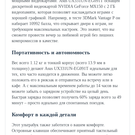
мощными видеокартами. Asus UX331UN-EG091T оснащен
дискретной видеокартой NVIDIA GeForce MX150 с 2 ГБ
видеопамяти, которая позволяет наслаждаться играми с
хорошей графикой. Например, в тесте 3DMark Vantage P он
набирает 10992 балла, что открывает двери к играм, не
требующим максимальных настроек. Это значит, что вы
сможете провести вечер за любимой игрой без лишних
компромиссов в качестве.
Портативность и автономность
Вес всего 1.12 кг и тонкий корпус (всего 13.9 мм в
толщину) делают Asus UX331UN-EG091T идеальным для
тех, кто часто находится в движении. Вы можете легко
положить его в рюкзак и отправиться на встречу или в
кафе. А с максимальным временем работы до 14 часов вы
можете забыть о зарядном устройстве на целый день.
Быстрая зарядка позволяет получить 60% заряда всего за 49
минут – просто идеально для спонтанных поездок.
Комфорт в каждой детали
Этот ультрабук также заботится о вашем комфорте.
Островные клавиши обеспечивают приятный тактильный