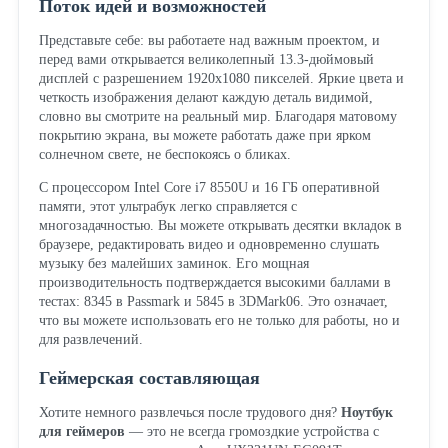
Поток идей и возможностей
Представьте себе: вы работаете над важным проектом, и
перед вами открывается великолепный 13.3-дюймовый
дисплей с разрешением 1920x1080 пикселей. Яркие цвета и
четкость изображения делают каждую деталь видимой,
словно вы смотрите на реальный мир. Благодаря матовому
покрытию экрана, вы можете работать даже при ярком
солнечном свете, не беспокоясь о бликах.
С процессором Intel Core i7 8550U и 16 ГБ оперативной
памяти, этот ультрабук легко справляется с
многозадачностью. Вы можете открывать десятки вкладок в
браузере, редактировать видео и одновременно слушать
музыку без малейших заминок. Его мощная
производительность подтверждается высокими баллами в
тестах: 8345 в Passmark и 5845 в 3DMark06. Это означает,
что вы можете использовать его не только для работы, но и
для развлечений.
Геймерская составляющая
Хотите немного развлечься после трудового дня?
Ноутбук
для геймеров
— это не всегда громоздкие устройства с