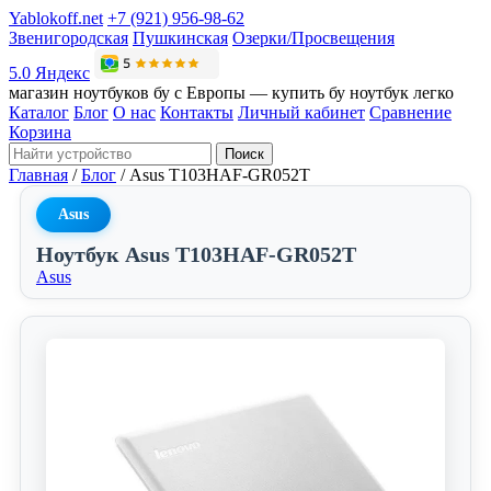
Yablokoff.net
+7 (921) 956-98-62
Звенигородская
Пушкинская
Озерки/Просвещения
5.0 Яндекс
магазин ноутбуков бу с Европы — купить бу ноутбук легко
Каталог
Блог
О нас
Контакты
Личный кабинет
Сравнение
Корзина
Поиск
Главная
/
Блог
/
Asus T103HAF-GR052T
Asus
Ноутбук Asus T103HAF-GR052T
Asus