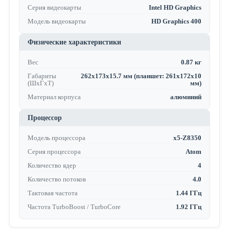
Серия видеокарты
Intel HD Graphics
Модель видеокарты
HD Graphics 400
Физические характеристики
Вес
0.87 кг
Габариты
262x173x15.7 мм (планшет: 261x172x10
(ШхГхТ)
мм)
Материал корпуса
алюминий
Процессор
Модель процессора
x5-Z8350
Серия процессора
Atom
Количество ядер
4
Количество потоков
4.0
Тактовая частота
1.44 ГГц
Частота TurboBoost / TurboCore
1.92 ГГц