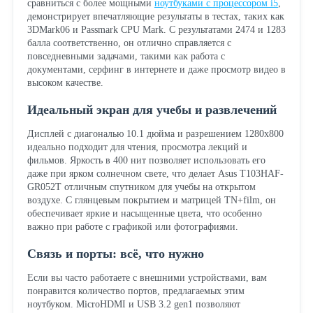
сравниться с более мощными
ноутбуками с процессором i5
,
демонстрирует впечатляющие результаты в тестах, таких как
3DMark06 и Passmark CPU Mark. С результатами 2474 и 1283
балла соответственно, он отлично справляется с
повседневными задачами, такими как работа с
документами, серфинг в интернете и даже просмотр видео в
высоком качестве.
Идеальный экран для учебы и развлечений
Дисплей с диагональю 10.1 дюйма и разрешением 1280x800
идеально подходит для чтения, просмотра лекций и
фильмов. Яркость в 400 нит позволяет использовать его
даже при ярком солнечном свете, что делает Asus T103HAF-
GR052T отличным спутником для учебы на открытом
воздухе. С глянцевым покрытием и матрицей TN+film, он
обеспечивает яркие и насыщенные цвета, что особенно
важно при работе с графикой или фотографиями.
Связь и порты: всё, что нужно
Если вы часто работаете с внешними устройствами, вам
понравится количество портов, предлагаемых этим
ноутбуком. MicroHDMI и USB 3.2 gen1 позволяют