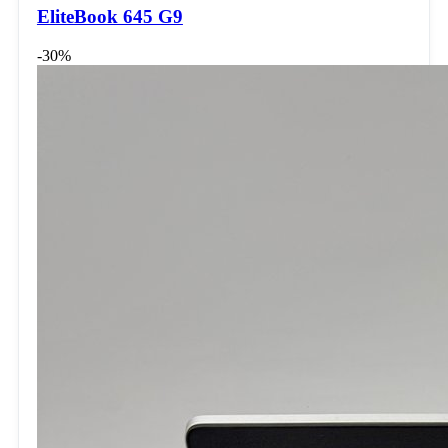
EliteBook 645 G9
-30%