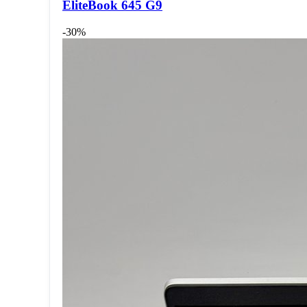
EliteBook 645 G9
-30%