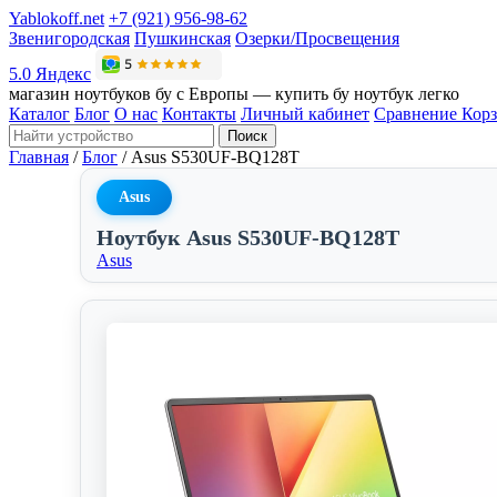
Yablokoff.net
+7 (921) 956-98-62
Звенигородская
Пушкинская
Озерки/Просвещения
5.0 Яндекс
магазин ноутбуков бу с Европы — купить бу ноутбук легко
Каталог
Блог
О нас
Контакты
Личный кабинет
Сравнение
Кор
Поиск
Главная
/
Блог
/
Asus S530UF-BQ128T
Asus
Ноутбук Asus S530UF-BQ128T
Asus