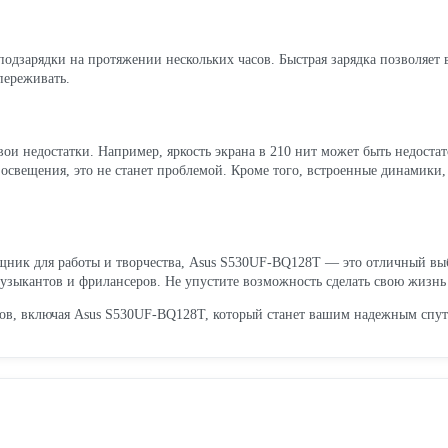
подзарядки на протяжении нескольких часов. Быстрая зарядка позволяет в
переживать.
вои недостатки. Например, яркость экрана в 210 нит может быть недоста
освещения, это не станет проблемой. Кроме того, встроенные динамики, 
ик для работы и творчества, Asus S530UF-BQ128T — это отличный выбор
 музыкантов и фрилансеров. Не упустите возможность сделать свою жизнь
ов, включая Asus S530UF-BQ128T, который станет вашим надежным спу