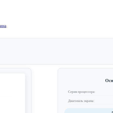
зина
Осн
Серия процессора:
Диагональ экрана: