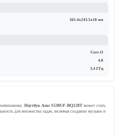
361.4x243.5x18 мм
Core i3
4.0
3.4 ГГц
х начинаниях.
Ноутбук Asus S530UF-BQ128T
может стать
льность для множества задач, включая создание музыки и