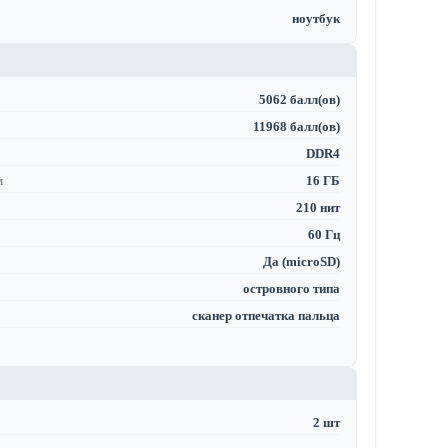
ноутбук
5062 балл(ов)
11968 балл(ов)
DDR4
м
16 ГБ
210 нит
60 Гц
Да (microSD)
островного типа
сканер отпечатка пальца
2 шт