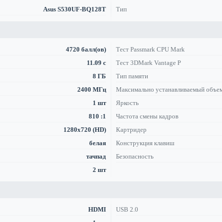
Asus S530UF-BQ128T
Тип
4720 балл(ов)
Тест Passmark CPU Mark
11.09 с
Тест 3DMark Vantage P
8 ГБ
Тип памяти
2400 МГц
Максимально устанавливаемый объе
1 шт
Яркость
810 :1
Частота смены кадров
1280x720 (HD)
Картридер
белая
Конструкция клавиш
тачпад
Безопасность
2 шт
HDMI
USB 2.0