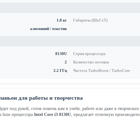
1.8 кг
Габариты (ШхГхТ)
алюминий / пластик
8130U
Серия процессора
2
Количество потоков
2.2 ГГц
Частота TurboBoost / TurboCore
аньон для работы и творчества
удет под рукой, готов помочь вам в учебе, работе или даже в творчески
а базе процессора
Intel Core i3 8130U
, предлагает отличную производите