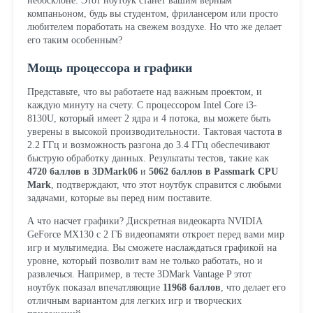
небосклоне. Этот ноутбук станет вашим верным
компаньоном, будь вы студентом, фрилансером или просто
любителем поработать на свежем воздухе. Но что же делает
его таким особенным?
Мощь процессора и графики
Представьте, что вы работаете над важным проектом, и
каждую минуту на счету. С процессором Intel Core i3-
8130U, который имеет 2 ядра и 4 потока, вы можете быть
уверены в высокой производительности. Тактовая частота в
2.2 ГГц и возможность разгона до 3.4 ГГц обеспечивают
быструю обработку данных. Результаты тестов, такие как
4720 баллов в 3DMark06
и
5062 баллов в Passmark CPU
Mark
, подтверждают, что этот ноутбук справится с любыми
задачами, которые вы перед ним поставите.
А что насчет графики? Дискретная видеокарта NVIDIA
GeForce MX130 с 2 ГБ видеопамяти откроет перед вами мир
игр и мультимедиа. Вы сможете наслаждаться графикой на
уровне, который позволит вам не только работать, но и
развлечься. Например, в тесте 3DMark Vantage P этот
ноутбук показал впечатляющие
11968 баллов
, что делает его
отличным вариантом для легких игр и творческих