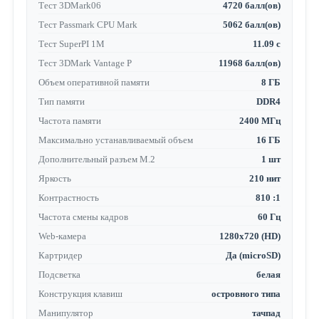
Тест 3DMark06
4720 балл(ов)
Тест Passmark CPU Mark
5062 балл(ов)
Тест SuperPI 1M
11.09 с
Тест 3DMark Vantage P
11968 балл(ов)
Объем оперативной памяти
8 ГБ
Тип памяти
DDR4
Частота памяти
2400 МГц
Максимально устанавливаемый объем
16 ГБ
Дополнительный разъем M.2
1 шт
Яркость
210 нит
Контрастность
810 :1
Частота смены кадров
60 Гц
Web-камера
1280x720 (HD)
Картридер
Да (microSD)
Подсветка
белая
Конструкция клавиш
островного типа
Манипулятор
тачпад