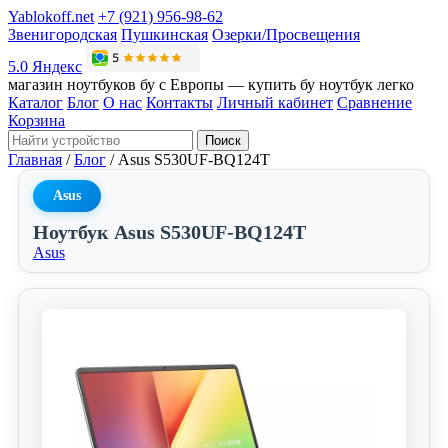
Yablokoff.net
+7 (921) 956-98-62
Звенигородская
Пушкинская
Озерки/Просвещения
5.0 Яндекс
магазин ноутбуков бу с Европы — купить бу ноутбук легко
Каталог
Блог
О нас
Контакты
Личный кабинет
Сравнение
Корзина
Поиск
Главная
/
Блог
/
Asus S530UF-BQ124T
Asus
Ноутбук Asus S530UF-BQ124T
Asus