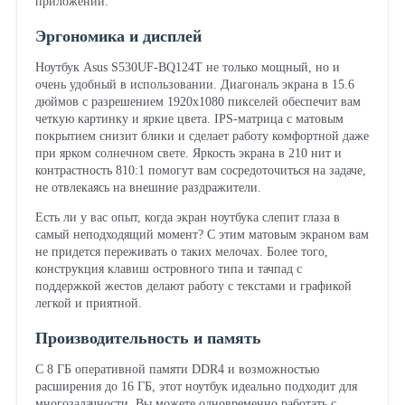
приложений.
Эргономика и дисплей
Ноутбук Asus S530UF-BQ124T не только мощный, но и
очень удобный в использовании. Диагональ экрана в 15.6
дюймов с разрешением 1920x1080 пикселей обеспечит вам
четкую картинку и яркие цвета. IPS-матрица с матовым
покрытием снизит блики и сделает работу комфортной даже
при ярком солнечном свете. Яркость экрана в 210 нит и
контрастность 810:1 помогут вам сосредоточиться на задаче,
не отвлекаясь на внешние раздражители.
Есть ли у вас опыт, когда экран ноутбука слепит глаза в
самый неподходящий момент? С этим матовым экраном вам
не придется переживать о таких мелочах. Более того,
конструкция клавиш островного типа и тачпад с
поддержкой жестов делают работу с текстами и графикой
легкой и приятной.
Производительность и память
С 8 ГБ оперативной памяти DDR4 и возможностью
расширения до 16 ГБ, этот ноутбук идеально подходит для
многозадачности. Вы можете одновременно работать с