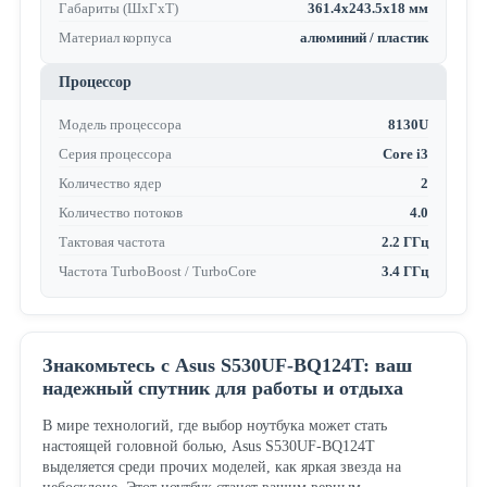
Габариты (ШхГхТ)
361.4x243.5x18 мм
Материал корпуса
алюминий / пластик
Процессор
Модель процессора
8130U
Серия процессора
Core i3
Количество ядер
2
Количество потоков
4.0
Тактовая частота
2.2 ГГц
Частота TurboBoost / TurboCore
3.4 ГГц
Знакомьтесь с Asus S530UF-BQ124T: ваш
надежный спутник для работы и отдыха
В мире технологий, где выбор ноутбука может стать
настоящей головной болью, Asus S530UF-BQ124T
выделяется среди прочих моделей, как яркая звезда на