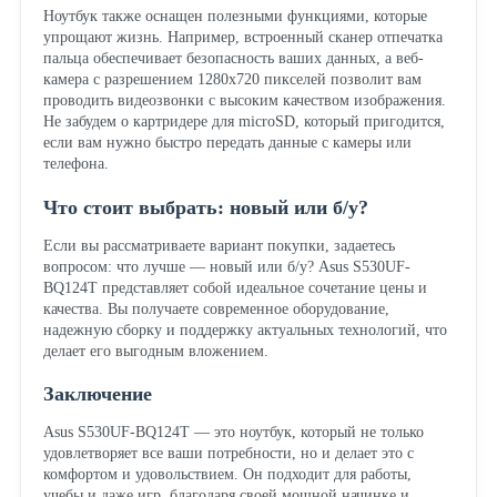
Ноутбук также оснащен полезными функциями, которые
упрощают жизнь. Например, встроенный сканер отпечатка
пальца обеспечивает безопасность ваших данных, а веб-
камера с разрешением 1280x720 пикселей позволит вам
проводить видеозвонки с высоким качеством изображения.
Не забудем о картридере для microSD, который пригодится,
если вам нужно быстро передать данные с камеры или
телефона.
Что стоит выбрать: новый или б/у?
Если вы рассматриваете вариант покупки, задаетесь
вопросом: что лучше — новый или б/у? Asus S530UF-
BQ124T представляет собой идеальное сочетание цены и
качества. Вы получаете современное оборудование,
надежную сборку и поддержку актуальных технологий, что
делает его выгодным вложением.
Заключение
Asus S530UF-BQ124T — это ноутбук, который не только
удовлетворяет все ваши потребности, но и делает это с
комфортом и удовольствием. Он подходит для работы,
учебы и даже игр, благодаря своей мощной начинке и