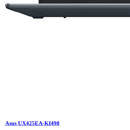
Asus UX425EA-KI498