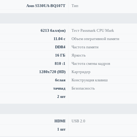
Asus S530UA-BQ107T
Тип
6213 балл(ов)
Тест Passmark CPU Mark
11.04 с
Объем оперативной памяти
DDR4
Частота памяти
16 ГБ
Яркость
810 :1
Частота смены кадров
1280x720 (HD)
Картридер
белая
Конструкция клавиш
тачпад
Безопасность
2 шт
HDMI
USB 2.0
1 шт