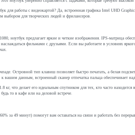
 этот ноутбук уверенно справляется с задачами, которые требуют высокой
бук для работы с видеокартой? Да, встроенная графика Intel UHD Graphi
м выбором для творческих людей и фрилансеров.
80, ноутбук предлагает яркие и четкие изображения. IPS-матрица обесп
о наслаждаться фильмами с друзьями. Если вы работаете в условиях ярко
чах.
ачпаде. Островной тип клавиш позволяет быстро печатать, а белая подсве
 к вашим данным, встроенный сканер отпечатка пальца обеспечивает на
.8 кг, что делает его идеальным спутником для тех, кто часто находитс
 будь то в кафе или на деловой встрече.
60% за 49 минут) помогут вам оставаться на связи и работать без переры