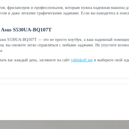
ов, фрилансеров и профессионалов, которым нужна надежная машина для
гом и даже легкими графическими задачами. Если вы находитесь в пои
 Asus S530UA-BQ107T
 Asus S530UA-BQ107T — это не просто ноутбук, а ваш надежный помощни
, вы сможете легко справляться с любыми задачами. Не упустите возмож
ы.
вать вас каждый день, загляните на сайт
yablokoff.net
и выберите свой ид