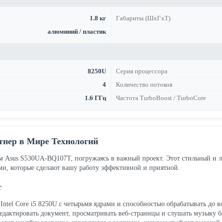
1.8 кг
Габариты (ШхГхТ)
алюминий / пластик
8250U
Серия процессора
4
Количество потоков
1.6 ГГц
Частота TurboBoost / TurboCore
нер в Мире Технологий
ком Asus S530UA-BQ107T, погружаясь в важный проект. Этот стильный и 
ми, которые сделают вашу работу эффективной и приятной.
т
el Core i5 8250U с четырьмя ядрами и способностью обрабатывать до вос
дактировать документ, просматривать веб-страницы и слушать музыку бе