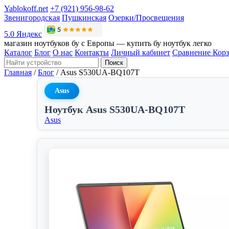
Yablokoff.net
+7 (921) 956-98-62
Звенигородская
Пушкинская
Озерки/Просвещения
5.0 Яндекс
магазин ноутбуков бу с Европы — купить бу ноутбук легко
Каталог
Блог
О нас
Контакты
Личный кабинет
Сравнение
Кор
Поиск
Главная
/
Блог
/
Asus S530UA-BQ107T
Asus
Ноутбук Asus S530UA-BQ107T
Asus