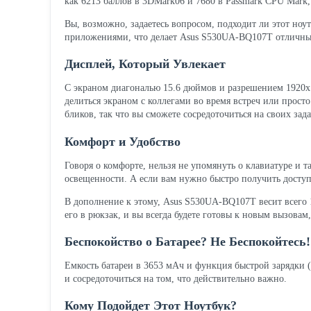
как 6213 баллов в 3DMark06 и 7680 в Passmark CPU Mark,
Вы, возможно, задаетесь вопросом, подходит ли этот ноут
приложениями, что делает Asus S530UA-BQ107T отличны
Дисплей, Который Увлекает
С экраном диагональю 15.6 дюймов и разрешением 1920x10
делиться экраном с коллегами во время встреч или прост
бликов, так что вы сможете сосредоточиться на своих зада
Комфорт и Удобство
Говоря о комфорте, нельзя не упомянуть о клавиатуре и т
освещенности. А если вам нужно быстро получить доступ
В дополнение к этому, Asus S530UA-BQ107T весит всего 1
его в рюкзак, и вы всегда будете готовы к новым вызовам,
Беспокойство о Батарее? Не Беспокойтесь!
Емкость батареи в 3653 мАч и функция быстрой зарядки (
и сосредоточиться на том, что действительно важно.
Кому Подойдет Этот Ноутбук?