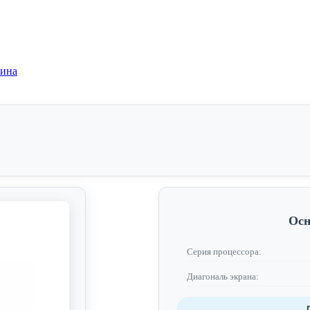
зина
Осн
Серия процессора:
Диагональ экрана: