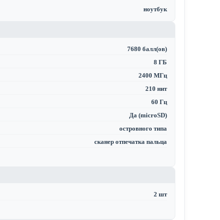
ноутбук
7680 балл(ов)
8 ГБ
2400 МГц
210 нит
60 Гц
Да (microSD)
островного типа
сканер отпечатка пальца
2 шт