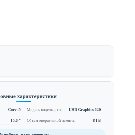
овные характеристики
Core i5
Модель видеокарты:
UHD Graphics 620
15.6 "
Объем оперативной памяти:
8 ГБ
Подобрать с менеджером