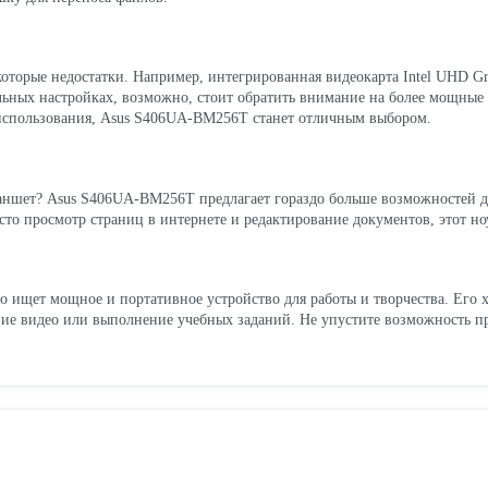
екоторые недостатки. Например, интегрированная видеокарта Intel UHD G
альных настройках, возможно, стоит обратить внимание на более мощные
 использования, Asus S406UA-BM256T станет отличным выбором.
аншет? Asus S406UA-BM256T предлагает гораздо больше возможностей д
сто просмотр страниц в интернете и редактирование документов, этот 
 ищет мощное и портативное устройство для работы и творчества. Его х
ание видео или выполнение учебных заданий. Не упустите возможность 