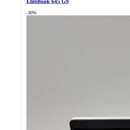
EliteBook 645 G9
-30%