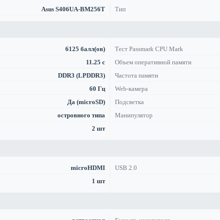
Asus S406UA-BM256T
Тип
6125 балл(ов)
Тест Passmark CPU Mark
11.25 с
Объем оперативной памяти
DDR3 (LPDDR3)
Частота памяти
60 Гц
Web-камера
Да (microSD)
Подсветка
островного типа
Манипулятор
2 шт
microHDMI
USB 2.0
1 шт