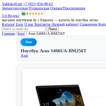
Yablokoff.net
+7 (921) 956-98-62
Звенигородская
Пушкинская
Озерки/Просвещения
5.0 Яндекс
магазин ноутбуков бу с Европы — купить бу ноутбук легко
Каталог
Блог
О нас
Контакты
Личный кабинет
Сравнение
Кор
Поиск
Главная
/
Блог
/
Asus S406UA-BM256T
Asus
Ноутбук Asus S406UA-BM256T
Asus