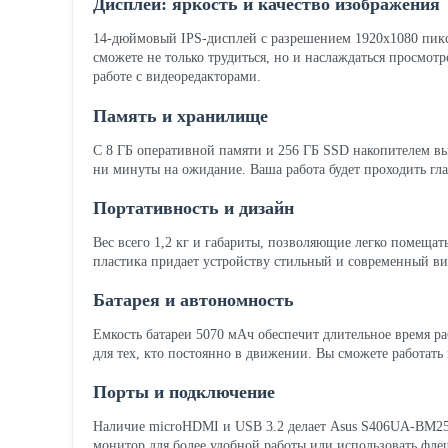
Дисплей: яркость и качество изображения
14-дюймовый IPS-дисплей с разрешением 1920x1080 пикс
сможете не только трудиться, но и наслаждаться просмот
работе с видеоредакторами.
Память и хранилище
С 8 ГБ оперативной памяти и 256 ГБ SSD накопителем вы
ни минуты на ожидание. Ваша работа будет проходить гла
Портативность и дизайн
Вес всего 1,2 кг и габариты, позволяющие легко помеща
пластика придает устройству стильный и современный вид
Батарея и автономность
Емкость батареи 5070 мАч обеспечит длительное время ра
для тех, кто постоянно в движении. Вы сможете работать 
Порты и подключение
Наличие microHDMI и USB 3.2 делает Asus S406UA-BM25
монитор для более удобной работы или использовать фле