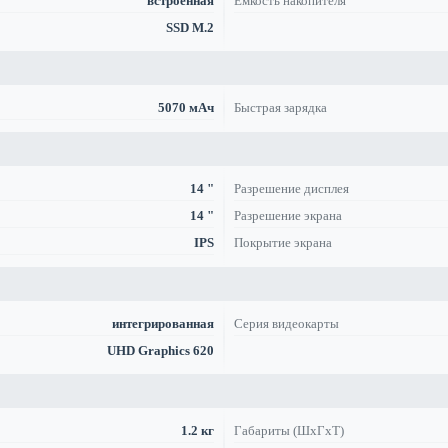
встроенная
Емкость накопителя
SSD M.2
5070 мАч
Быстрая зарядка
14 "
Разрешение дисплея
14 "
Разрешение экрана
IPS
Покрытие экрана
интегрированная
Серия видеокарты
UHD Graphics 620
1.2 кг
Габариты (ШхГхТ)