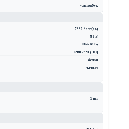
ультрабук
7662 балл(ов)
8 ГБ
1866 МГц
1280x720 (HD)
белая
тачпад
1 шт