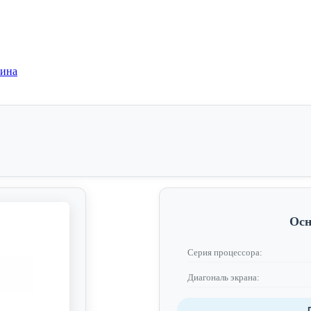
зина
Осн
Серия процессора:
Диагональ экрана: