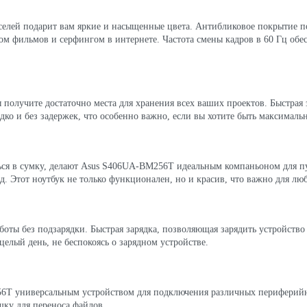
елей подарит вам яркие и насыщенные цвета. Антибликовое покрытие по
ром фильмов и серфингом в интернете. Частота смены кадров в 60 Гц об
 получите достаточно места для хранения всех ваших проектов. Быстрая 
дко и без задержек, что особенно важно, если вы хотите быть максимал
ться в сумку, делают Asus S406UA-BM256T идеальным компаньоном для п
. Этот ноутбук не только функционален, но и красив, что важно для люб
боты без подзарядки. Быстрая зарядка, позволяющая зарядить устройство
целый день, не беспокоясь о зарядном устройстве.
6T универсальным устройством для подключения различных периферийн
шку для переноса файлов.