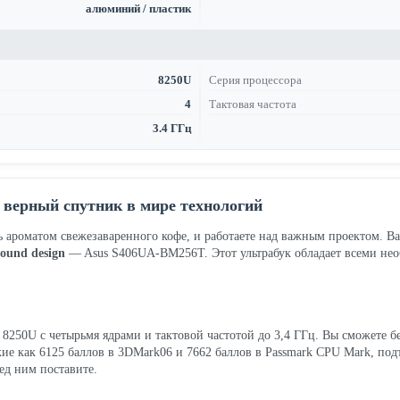
алюминий / пластик
8250U
Серия процессора
4
Тактовая частота
3.4 ГГц
 верный спутник в мире технологий
сь ароматом свежезаваренного кофе, и работаете над важным проектом. Ва
sound design
— Asus S406UA-BM256T. Этот ультрабук обладает всеми не
i5 8250U с четырьмя ядрами и тактовой частотой до 3,4 ГГц. Вы сможете б
кие как 6125 баллов в 3DMark06 и 7662 баллов в Passmark CPU Mark, под
ед ним поставите.