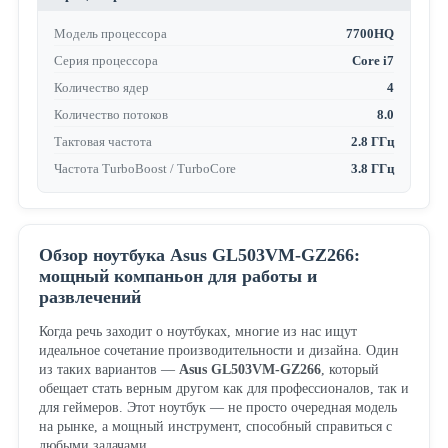
Модель процессора
7700HQ
Серия процессора
Core i7
Количество ядер
4
Количество потоков
8.0
Тактовая частота
2.8 ГГц
Частота TurboBoost / TurboCore
3.8 ГГц
Обзор ноутбука Asus GL503VM-GZ266:
мощный компаньон для работы и
развлечений
Когда речь заходит о ноутбуках, многие из нас ищут
идеальное сочетание производительности и дизайна. Один
из таких вариантов —
Asus GL503VM-GZ266
, который
обещает стать верным другом как для профессионалов, так и
для геймеров. Этот ноутбук — не просто очередная модель
на рынке, а мощный инструмент, способный справиться с
любыми задачами.