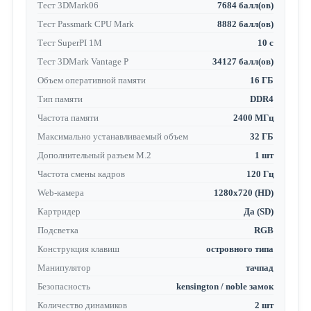
Тест 3DMark06
7684 балл(ов)
Тест Passmark CPU Mark
8882 балл(ов)
Тест SuperPI 1M
10 с
Тест 3DMark Vantage P
34127 балл(ов)
Объем оперативной памяти
16 ГБ
Тип памяти
DDR4
Частота памяти
2400 МГц
Максимально устанавливаемый объем
32 ГБ
Дополнительный разъем M.2
1 шт
Частота смены кадров
120 Гц
Web-камера
1280x720 (HD)
Картридер
Да (SD)
Подсветка
RGB
Конструкция клавиш
островного типа
Манипулятор
тачпад
Безопасность
kensington / noble замок
Количество динамиков
2 шт