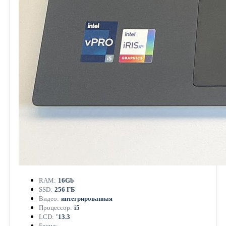
RAM:
16Gb
SSD:
256 ГБ
Видео:
интегрированная
Процессор:
i5
LCD:
'13.3
Бренд:
—