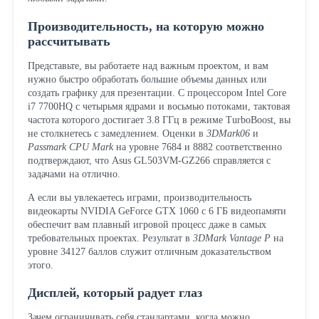
Производительность, на которую можно
рассчитывать
Представьте, вы работаете над важным проектом, и вам
нужно быстро обработать большие объемы данных или
создать графику для презентации. С процессором Intel Core
i7 7700HQ с четырьмя ядрами и восьмью потоками, тактовая
частота которого достигает 3.8 ГГц в режиме TurboBoost, вы
не столкнетесь с замедлением. Оценки в
3DMark06
и
Passmark CPU Mark
на уровне 7684 и 8882 соответственно
подтверждают, что Asus GL503VM-GZ266 справляется с
задачами на отлично.
А если вы увлекаетесь играми, производительность
видеокарты NVIDIA GeForce GTX 1060 с 6 ГБ видеопамяти
обеспечит вам плавный игровой процесс даже в самых
требовательных проектах. Результат в
3DMark Vantage P
на
уровне 34127 баллов служит отличным доказательством
этого.
Дисплей, который радует глаз
Зачем ограничивать себя стандартами, когда можно