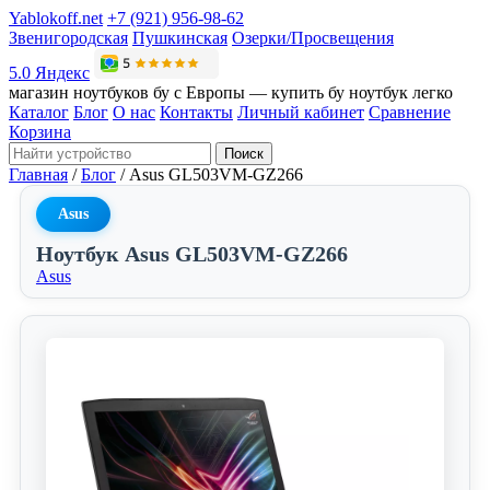
Yablokoff.net
+7 (921) 956-98-62
Звенигородская
Пушкинская
Озерки/Просвещения
5.0 Яндекс
магазин ноутбуков бу с Европы — купить бу ноутбук легко
Каталог
Блог
О нас
Контакты
Личный кабинет
Сравнение
Корзина
Поиск
Главная
/
Блог
/
Asus GL503VM-GZ266
Asus
Ноутбук Asus GL503VM-GZ266
Asus