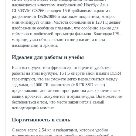
наслаждаться качеством изображения? Ноутбук Asus
GL503VM-GZ266 оснащен 15.6-дюймовым экраном с
разрешением
1920x1080
и матовым покрытием, которое
минимизирует блики. Частота обновления в 120 Гц делает
изображение особенно плавным, что особенно важно для
геймеров и любителей просмотра фильмов. Благодаря IPS-
матрице, углы обзора остаются широкими, а цвета —
насыщенными и яркими.
Идеален для работы и учебы
Если вы студент или фрилансер, то оцените удобство
работы на этом ноутбуке. 16 ГБ оперативной памяти DDR4
гарантируют, что вы сможете легко переключаться между
задачами, а 1000 ГБ накопителя (с 8 ГБ SSD кэша)
предоставляют достаточно пространства для хранения всех
ваших проектов, документов и мультимедиа. Вы можете не
беспокоиться о том, что место закончится в самый
неподходящий момент.
Портативность и стиль
С весом всего 2.54 кг и габаритами, которые удобно
помещаются в рюкзак, этот ноутбук не станет обузой в