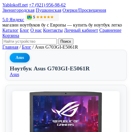
Yablokoff.net
+7 (921) 956-98-62
Звенигородская
Пушкинская
Озерки/Просвещения
5.0 Яндекс
магазин ноутбуков бу с Европы — купить бу ноутбук легко
Каталог
Блог
О нас
Контакты
Личный кабинет
Сравнение
Корзина
Поиск
Главная
/
Блог
/
Asus G703GI-E5061R
Asus
Ноутбук Asus G703GI-E5061R
Asus