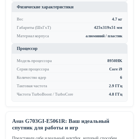
Физические характеристики
Вес
4.7 кг
Габариты (ШхГхТ)
425x319x51 мм
Материал корпуса
алюминий / пластик
Процессор
Модель процессора
8950HK
Серия процессора
Core i9
Количество ядер
6
Тактовая частота
2.9 ГГц
Частота TurboBoost / TurboCore
4.8 ГГц
Asus G703GI-E5061R: Ваш идеальный
спутник для работы и игр
Представьте себе идеальный ноутбук, который способен