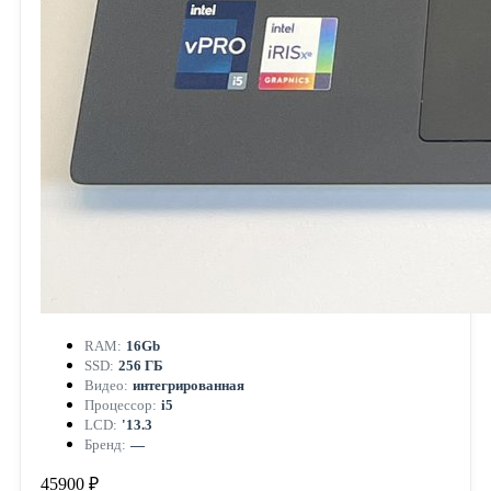
RAM:
16Gb
SSD:
256 ГБ
Видео:
интегрированная
Процессор:
i5
LCD:
'13.3
Бренд:
—
45900 ₽