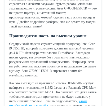
справиться с любыми задачами, будь то работа, учеба или
захватывающие игровые сессии. Asus G703GI-E5061R — это
не просто ноутбук, а настоящий монстр
производительности, который сделает вашу жизнь проще и
ярче. Давайте подробнее разберем, что же делает эту модель
такой привлекательной.
Производительность на высшем уровне
Сердцем этой модели служит мощный процессор Intel Core
i9 8950HK, который позволяет достигать тактовой частоты
до 4.8 ГГц благодаря технологии TurboBoost. Благодаря
шести ядрам, вы сможете без труда запустить несколько
ресурсоемких приложений одновременно. Например, если
вы работаете над важным проектом и параллельно слушаете
музыку, Asus G703GI-E5061R справится с этим без
малейших заминок.
Как это выглядит на практике? В тестах 3DMark06 ноутбук
набирает впечатляющие 11682 балла, а в Passmark CPU Mark
его результат составляет 14633. Это означает, что даже самые
требовательные игры и приложения не будут вызывать у
него никаких проблем. Если вы задумываетесь,
какой
ноутбук выбрать для учебы
, этот вариант определенно стоит