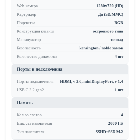
Web-камера
1280x720 (HD)
Картридер
Да (SD/MMC)
Подсветка
RGB
Конструкция клавиш
островного типа
Манипулятор
тачпад
Безопасность
kensington / noble замок
Количество динамиков
4 шт
Порты и подключения
Порты подключения
HDMI, v 2.0, miniDisplayPort, v 1.4
USB C 3.2 gen2
1 шт
Память
Кол-во слотов
4
Емкость накопителя
2000 ГБ
Тип накопителя
SSHD+SSD M.2