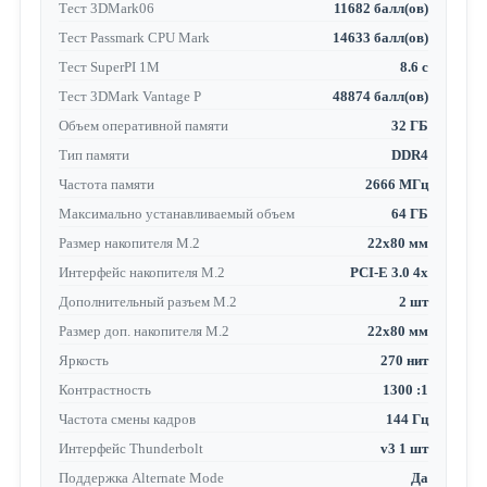
Тест 3DMark06
11682 балл(ов)
Тест Passmark CPU Mark
14633 балл(ов)
Тест SuperPI 1M
8.6 с
Тест 3DMark Vantage P
48874 балл(ов)
Объем оперативной памяти
32 ГБ
Тип памяти
DDR4
Частота памяти
2666 МГц
Максимально устанавливаемый объем
64 ГБ
Размер накопителя M.2
22x80 мм
Интерфейс накопителя M.2
PCI-E 3.0 4x
Дополнительный разъем M.2
2 шт
Размер доп. накопителя M.2
22x80 мм
Яркость
270 нит
Контрастность
1300 :1
Частота смены кадров
144 Гц
Интерфейс Thunderbolt
v3 1 шт
Поддержка Alternate Mode
Да