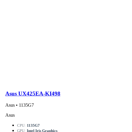
Asus UX425EA-KI498
Asus • 1135G7
Asus
CPU:
1135G7
GPU:
Intel Iris Graphics