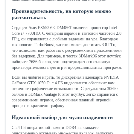
Производительность, на которую можно
рассчитывать
Сердцем Asus FX553VE-DM486T является процессор Intel
Core i7 7700HQ. С четырьмя ядрами и тактовой частотой 2.8
ГГц, он справляется с любыми задачами на ура. Благодаря
технологии TurboBoost, частота может достигать 3.8 ГГц,
что позволяет вам работать с ресурсоемкими приложениями
без задержек. Для примера, в тестах 3DMark06 этот ноутбук
набирает 7686 баллов, что подтверждает его отличную
производительность для игр и профессиональных программ.
Если вы любите играть, то дискретная видеокарта NVIDIA
GeForce GTX 1050 Ti с 4 ГБ видеопамяти обеспечит вам
отличные графические возможности. С результатом 30690
баллов в 3DMark Vantage P, этот ноутбук легко справится с
современными играми, обеспечивая плавный игровой
процесс и красивую графику.
Идеальный выбор для мультизадачности
С 24 ГБ оперативной памяти DDR4 вы сможете
одновременно открывать множество вкладок, запускать