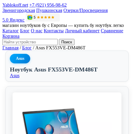
Yablokoff.net
+7 (921) 956-98-62
Звенигородская
Пушкинская
Озерки/Просвещения
5.0 Яндекс
магазин ноутбуков бу с Европы — купить бу ноутбук легко
Каталог
Блог
О нас
Контакты
Личный кабинет
Сравнение
Корзина
Поиск
Главная
/
Блог
/
Asus FX553VE-DM486T
Asus
Ноутбук Asus FX553VE-DM486T
Asus