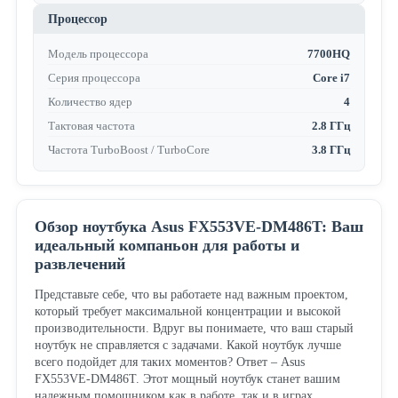
Процессор
Модель процессора
7700HQ
Серия процессора
Core i7
Количество ядер
4
Тактовая частота
2.8 ГГц
Частота TurboBoost / TurboCore
3.8 ГГц
Обзор ноутбука Asus FX553VE-DM486T: Ваш
идеальный компаньон для работы и
развлечений
Представьте себе, что вы работаете над важным проектом,
который требует максимальной концентрации и высокой
производительности. Вдруг вы понимаете, что ваш старый
ноутбук не справляется с задачами. Какой ноутбук лучше
всего подойдет для таких моментов? Ответ – Asus
FX553VE-DM486T. Этот мощный ноутбук станет вашим
надежным помощником как в работе, так и в играх.