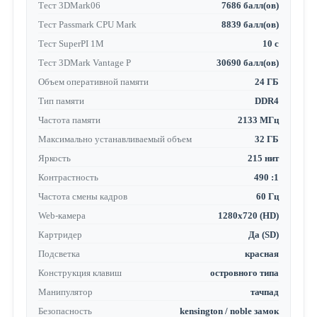
Тест 3DMark06
7686 балл(ов)
Тест Passmark CPU Mark
8839 балл(ов)
Тест SuperPI 1M
10 с
Тест 3DMark Vantage P
30690 балл(ов)
Объем оперативной памяти
24 ГБ
Тип памяти
DDR4
Частота памяти
2133 МГц
Максимально устанавливаемый объем
32 ГБ
Яркость
215 нит
Контрастность
490 :1
Частота смены кадров
60 Гц
Web-камера
1280x720 (HD)
Картридер
Да (SD)
Подсветка
красная
Конструкция клавиш
островного типа
Манипулятор
тачпад
Безопасность
kensington / noble замок