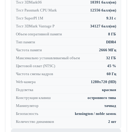
Тест 3DMark06
10391 балл(ов)
Тест Passmark CPU Mark
12556 балл(ов)
Тест SuperPI 1M
9.31 с
Тест 3DMark Vantage P
34127 балл(ов)
Объем оперативной памяти
8 ГБ
Тип памяти
DDR4
Частота памяти
2666 МГц
Максимально устанавливаемый объем
32 ГБ
Цветовой охват (NTSC)
45 %
Частота смены кадров
60 Гц
Web-камера
1280x720 (HD)
Подсветка
красная
Конструкция клавиш
островного типа
Манипулятор
тачпад
Безопасность
kensington / noble замок
Количество динамиков
2 шт