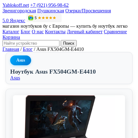
Yablokoff.net
+7 (921) 956-98-62
Звенигородская
Пушкинская
Озерки/Просвещения
5.0 Яндекс
магазин ноутбуков бу с Европы — купить бу ноутбук легко
Каталог
Блог
О нас
Контакты
Личный кабинет
Сравнение
Корзина
Поиск
Главная
/
Блог
/
Asus FX504GM-E4410
Asus
Ноутбук Asus FX504GM-E4410
Asus