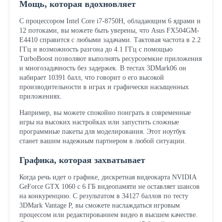
Мощь, которая вдохновляет
С процессором Intel Core i7-8750H, обладающим 6 ядрами и
12 потоками, вы можете быть уверены, что Asus FX504GM-
E4410 справится с любыми задачами. Тактовая частота в 2.2
ГГц и возможность разгона до 4.1 ГГц с помощью
TurboBoost позволяют выполнять ресурсоемкие приложения
и многозадачность без задержек. В тестах 3DMark06 он
набирает 10391 балл, что говорит о его высокой
производительности в играх и графически насыщенных
приложениях.
Например, вы можете спокойно поиграть в современные
игры на высоких настройках или запустить сложные
программные пакеты для моделирования. Этот ноутбук
станет вашим надежным партнером в любой ситуации.
Графика, которая захватывает
Когда речь идет о графике, дискретная видеокарта NVIDIA
GeForce GTX 1060 с 6 ГБ видеопамяти не оставляет шансов
на конкуренцию. С результатом в 34127 баллов по тесту
3DMark Vantage P, вы сможете наслаждаться игровым
процессом или редактированием видео в высшем качестве.