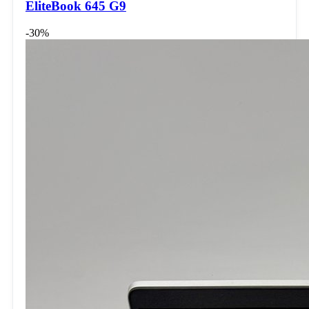
EliteBook 645 G9
-30%