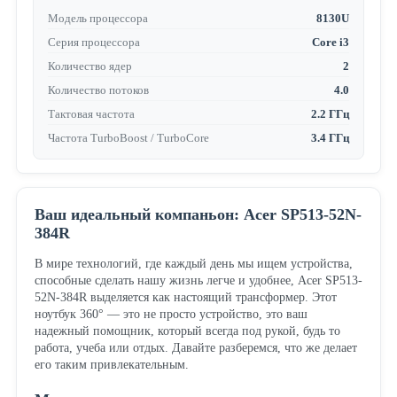
Модель процессора
8130U
Серия процессора
Core i3
Количество ядер
2
Количество потоков
4.0
Тактовая частота
2.2 ГГц
Частота TurboBoost / TurboCore
3.4 ГГц
Ваш идеальный компаньон: Acer SP513-52N-
384R
В мире технологий, где каждый день мы ищем устройства,
способные сделать нашу жизнь легче и удобнее, Acer SP513-
52N-384R выделяется как настоящий трансформер. Этот
ноутбук 360° — это не просто устройство, это ваш
надежный помощник, который всегда под рукой, будь то
работа, учеба или отдых. Давайте разберемся, что же делает
его таким привлекательным.