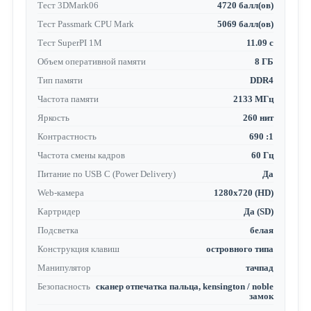
Тест 3DMark06
4720 балл(ов)
Тест Passmark CPU Mark
5069 балл(ов)
Тест SuperPI 1M
11.09 с
Объем оперативной памяти
8 ГБ
Тип памяти
DDR4
Частота памяти
2133 МГц
Яркость
260 нит
Контрастность
690 :1
Частота смены кадров
60 Гц
Питание по USB C (Power Delivery)
Да
Web-камера
1280x720 (HD)
Картридер
Да (SD)
Подсветка
белая
Конструкция клавиш
островного типа
Манипулятор
тачпад
Безопасность
сканер отпечатка пальца, kensington / noble
замок