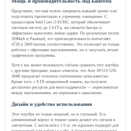
Мощь и производительность под капотом
Представьте, что вам нужно завершить важный проект или
подготовить презентацию к утреннему совещанию. С
процессором Intel Core i3 8130U, который обеспечивает
тактовую частоту до 3.4 ГГц, вы сможете быстро и
эффективно выполнять любые задачи. По результатам тестов
3DMark и Passmark, его производительность впечатляет:
4720 и 5069 баллов соответственно. Это позволяет не только
работать с офисными приложениями, но и запускать легкие
графические программы.
Хотя у вас может возникнуть соблазн сравнить этот ноутбук
с другими брендами, важно отметить, что Acer SP513-52N-
384R предлагает отличное соотношение цена-качество.
Кроме того, с 8 ГБ оперативной памяти, вы получите
достаточно ресурсов для многозадачности — переключаться
между приложениями, не переживая о зависаниях.
Дизайн и удобство использования
Этот ноутбук не только мощный, но и стильный. Его
алюминиевый корпус и тонкие грани делают его легким и
элегантным. С весом всего 1.6 кг, он идеально подходит для
путешествий или работы в кафе. А благодаря возможности