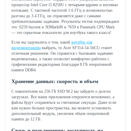
процессор Intel Core i5 8250U с четырьмя ядрами и восемью
потоками. С тактовой частотой 1.6 ГГц и возможностью
разгона до 3.4 ГГц, он справляется даже с самыми
требовательными задачами. Результаты тестов подтверждают
это: 6259 баллов в 3DMark06 и 7659 в Passmark CPU Mark
— это серьезные показатели для ноутбука такого класса!
Если вы задумались о том, какой
ноутбук для
видеомонтажера
выбрать, то Acer SF314-54-56CU станет
отличным решением. Он справится с базовыми задачами
видеомонтажа, а также позволит комфортно работать с
графическими редакторами благодаря 8 ГБ оперативной
памяти DDR4.
Хранение данных: скорость и объем
С накопителем на 256 ГБ SSD M.2 вы забудете о долгих
загрузках. Все ваши приложения откроются мгновенно, а
файлы будут сохраняться за считанные секунды. Даже если
вам нужно больше пространства, вы можете установить
дополнительный модуль, увеличив объем оперативной
памяти до 12 ГБ.
Связь и подключения: доступность на