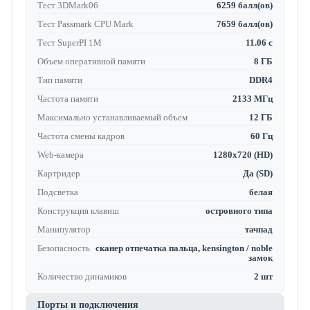
Тест 3DMark06
6259 балл(ов)
Тест Passmark CPU Mark
7659 балл(ов)
Тест SuperPI 1M
11.06 с
Объем оперативной памяти
8 ГБ
Тип памяти
DDR4
Частота памяти
2133 МГц
Максимально устанавливаемый объем
12 ГБ
Частота смены кадров
60 Гц
Web-камера
1280x720 (HD)
Картридер
Да (SD)
Подсветка
белая
Конструкция клавиш
островного типа
Манипулятор
тачпад
Безопасность
сканер отпечатка пальца, kensington / noble
замок
Количество динамиков
2 шт
Порты и подключения