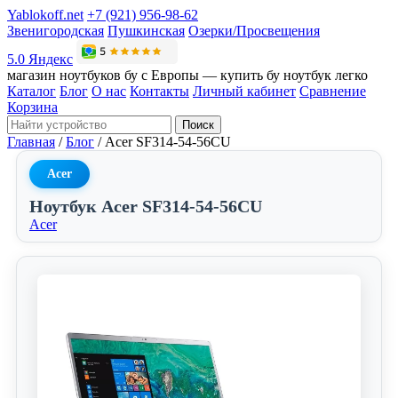
Yablokoff.net
+7 (921) 956-98-62
Звенигородская
Пушкинская
Озерки/Просвещения
5.0 Яндекс
магазин ноутбуков бу с Европы — купить бу ноутбук легко
Каталог
Блог
О нас
Контакты
Личный кабинет
Сравнение
Корзина
Поиск
Главная
/
Блог
/
Acer SF314-54-56CU
Acer
Ноутбук Acer SF314-54-56CU
Acer