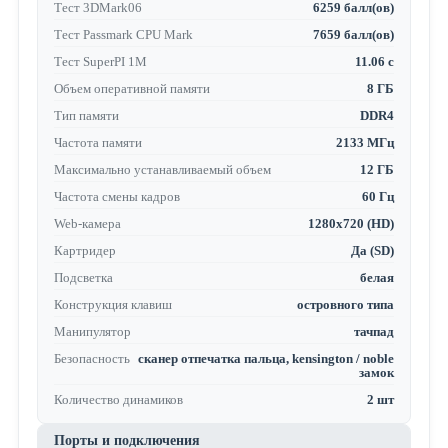
Тест 3DMark06
6259 балл(ов)
Тест Passmark CPU Mark
7659 балл(ов)
Тест SuperPI 1M
11.06 с
Объем оперативной памяти
8 ГБ
Тип памяти
DDR4
Частота памяти
2133 МГц
Максимально устанавливаемый объем
12 ГБ
Частота смены кадров
60 Гц
Web-камера
1280x720 (HD)
Картридер
Да (SD)
Подсветка
белая
Конструкция клавиш
островного типа
Манипулятор
тачпад
Безопасность
сканер отпечатка пальца, kensington / noble
замок
Количество динамиков
2 шт
Порты и подключения