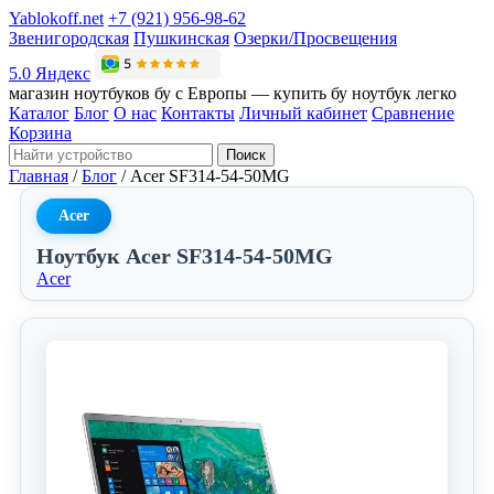
Yablokoff.net
+7 (921) 956-98-62
Звенигородская
Пушкинская
Озерки/Просвещения
5.0 Яндекс
магазин ноутбуков бу с Европы — купить бу ноутбук легко
Каталог
Блог
О нас
Контакты
Личный кабинет
Сравнение
Корзина
Поиск
Главная
/
Блог
/
Acer SF314-54-50MG
Acer
Ноутбук Acer SF314-54-50MG
Acer