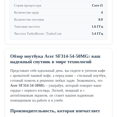
Серия процессора
Core i5
Количество ядер
4
Количество потоков
8.0
Тактовая частота
1.6 ГГц
Частота TurboBoost / TurboCore
3.4 ГГц
Обзор ноутбука Acer SF314-54-50MG: ваш
надежный спутник в мире технологий
Представьте себе идеальный день: вы сидите в уютном кафе
с ароматной чашкой кофе, а перед вами – стильный ноутбук,
готовый помочь в решении любых задач. Знакомьтесь, это
Acer SF314-54-50MG
– ультрабук, который покорит ваше
сердце с первого взгляда. Легкий, мощный и с
антибликовым экраном, он станет вашим надежным
помощником на работе и в учебе.
Производительность, которая впечатляет