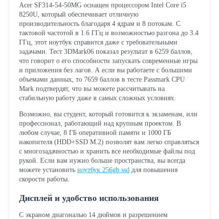
Acer SF314-54-50MG оснащен процессором Intel Core i5
8250U, который обеспечивает отличную
производительность благодаря 4 ядрам и 8 потокам. С
тактовой частотой в 1.6 ГГц и возможностью разгона до 3.4
ГГц, этот ноутбук справится даже с требовательными
задачами. Тест 3DMark06 показал результат в 6259 баллов,
что говорит о его способности запускать современные игры
и приложения без лагов. А если вы работаете с большими
объемами данных, то 7659 баллов в тесте Passmark CPU
Mark подтвердят, что вы можете рассчитывать на
стабильную работу даже в самых сложных условиях.
Возможно, вы студент, который готовится к экзаменам, или
профессионал, работающий над крупным проектом. В
любом случае, 8 ГБ оперативной памяти и 1000 ГБ
накопителя (HDD+SSD M.2) позволят вам легко справляться
с многозадачностью и хранить все необходимые файлы под
рукой. Если вам нужно больше пространства, вы всегда
можете установить
ноутбук 256gb ssd
для повышения
скорости работы.
Дисплей и удобство использования
С экраном диагональю 14 дюймов и разрешением