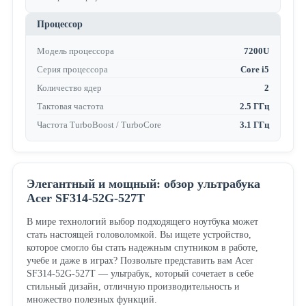
Процессор
Модель процессора
7200U
Серия процессора
Core i5
Количество ядер
2
Тактовая частота
2.5 ГГц
Частота TurboBoost / TurboCore
3.1 ГГц
Элегантный и мощный: обзор ультрабука
Acer SF314-52G-527T
В мире технологий выбор подходящего ноутбука может
стать настоящей головоломкой. Вы ищете устройство,
которое смогло бы стать надежным спутником в работе,
учебе и даже в играх? Позвольте представить вам Acer
SF314-52G-527T — ультрабук, который сочетает в себе
стильный дизайн, отличную производительность и
множество полезных функций.