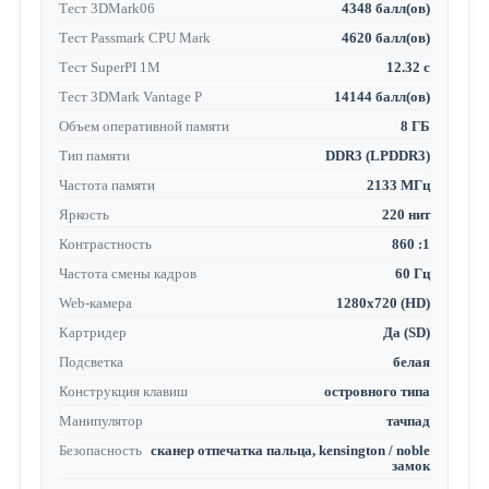
Тест 3DMark06
4348 балл(ов)
Тест Passmark CPU Mark
4620 балл(ов)
Тест SuperPI 1M
12.32 с
Тест 3DMark Vantage P
14144 балл(ов)
Объем оперативной памяти
8 ГБ
Тип памяти
DDR3 (LPDDR3)
Частота памяти
2133 МГц
Яркость
220 нит
Контрастность
860 :1
Частота смены кадров
60 Гц
Web-камера
1280x720 (HD)
Картридер
Да (SD)
Подсветка
белая
Конструкция клавиш
островного типа
Манипулятор
тачпад
Безопасность
сканер отпечатка пальца, kensington / noble
замок