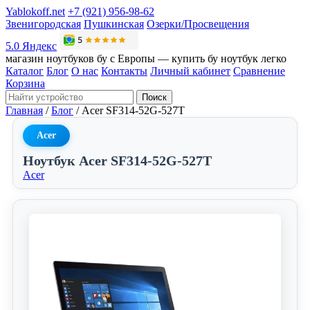
Yablokoff.net
+7 (921) 956-98-62
Звенигородская
Пушкинская
Озерки/Просвещения
5.0 Яндекс
магазин ноутбуков бу с Европы — купить бу ноутбук легко
Каталог
Блог
О нас
Контакты
Личный кабинет
Сравнение
Корзина
Поиск
Главная
/
Блог
/
Acer SF314-52G-527T
Acer
Ноутбук Acer SF314-52G-527T
Acer