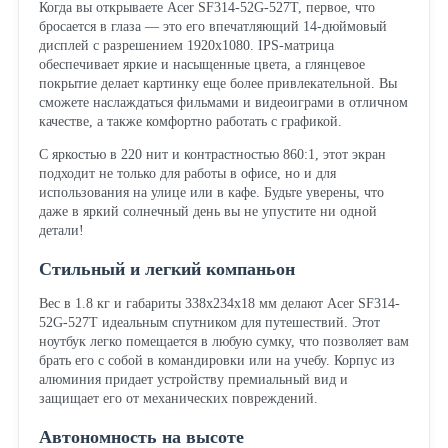
Когда вы открываете Acer SF314-52G-527T, первое, что
бросается в глаза — это его впечатляющий 14-дюймовый
дисплей с разрешением 1920x1080. IPS-матрица
обеспечивает яркие и насыщенные цвета, а глянцевое
покрытие делает картинку еще более привлекательной. Вы
сможете наслаждаться фильмами и видеоиграми в отличном
качестве, а также комфортно работать с графикой.
С яркостью в 220 нит и контрастностью 860:1, этот экран
подходит не только для работы в офисе, но и для
использования на улице или в кафе. Будьте уверены, что
даже в яркий солнечный день вы не упустите ни одной
детали!
Стильный и легкий компаньон
Вес в 1.8 кг и габариты 338x234x18 мм делают Acer SF314-
52G-527T идеальным спутником для путешествий. Этот
ноутбук легко помещается в любую сумку, что позволяет вам
брать его с собой в командировки или на учебу. Корпус из
алюминия придает устройству премиальный вид и
защищает его от механических повреждений.
Автономность на высоте