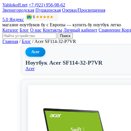
Yablokoff.net
+7 (921) 956-98-62
Звенигородская
Пушкинская
Озерки/Просвещения
5.0 Яндекс
магазин ноутбуков бу с Европы — купить бу ноутбук легко
Каталог
Блог
О нас
Контакты
Личный кабинет
Сравнение
Кор
Поиск
Главная
/
Блог
/
Acer SF114-32-P7VR
Acer
Ноутбук Acer SF114-32-P7VR
Acer