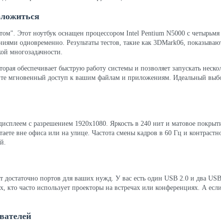
оложиться
том". Этот ноутбук оснащен процессором Intel Pentium N5000 с четырьмя 
иями одновременно. Результаты тестов, такие как 3DMark06, показывают, 
ой многозадачности.
торая обеспечивает быструю работу системы и позволяет запускать неск
чите мгновенный доступ к вашим файлам и приложениям. Идеальный выб
сплеем с разрешением 1920x1080. Яркость в 240 нит и матовое покрыти
таете вне офиса или на улице. Частота смены кадров в 60 Гц и контрастн
й.
т достаточно портов для ваших нужд. У вас есть один USB 2.0 и два USB
, кто часто использует проекторы на встречах или конференциях. А есл
вателей