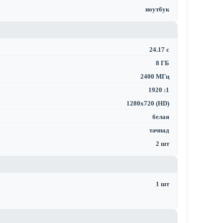
ноутбук
24.17 с
8 ГБ
2400 МГц
1920 :1
1280x720 (HD)
белая
тачпад
2 шт
1 шт