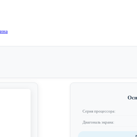
зина
Осн
Серия процессора:
Диагональ экрана: