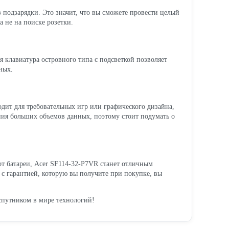
ез подзарядки. Это значит, что вы сможете провести целый
 а не на поиске розетки.
я клавиатура островного типа с подсветкой позволяет
ных.
одит для требовательных игр или графического дизайна,
ения больших объемов данных, поэтому стоит подумать о
 от батареи, Acer SF114-32-P7VR станет отличным
А с гарантией, которую вы получите при покупке, вы
спутником в мире технологий!