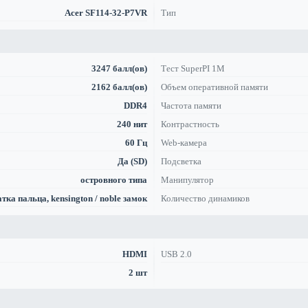
Acer SF114-32-P7VR
Тип
3247 балл(ов)
Тест SuperPI 1M
2162 балл(ов)
Объем оперативной памяти
DDR4
Частота памяти
240 нит
Контрастность
60 Гц
Web-камера
Да (SD)
Подсветка
островного типа
Манипулятор
тка пальца, kensington / noble замок
Количество динамиков
HDMI
USB 2.0
2 шт