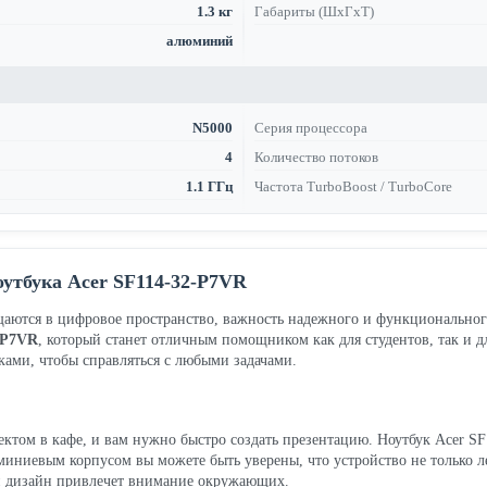
1.3 кг
Габариты (ШхГхТ)
алюминий
N5000
Серия процессора
4
Количество потоков
1.1 ГГц
Частота TurboBoost / TurboCore
оутбука Acer SF114-32-P7VR
ещаются в цифровое пространство, важность надежного и функциональног
-P7VR
, который станет отличным помощником как для студентов, так и д
ками, чтобы справляться с любыми задачами.
ктом в кафе, и вам нужно быстро создать презентацию. Ноутбук Acer SF1
миниевым корпусом вы можете быть уверены, что устройство не только л
ый дизайн привлечет внимание окружающих.