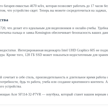
го батарея емкостью 4670 мАч, которая позволяет работать до 17 часов б
 том, что устройство сядет. Теперь вы можете сосредоточиться на задачах,
ства
20, что делает его идеальным для видеозвонков и онлайн-учебы. Удобна
тпечатка пальца и замка Kensington обеспечивает безопасность ваших дан
недостатки. Интегрированная видеокарта Intel UHD Graphics 605 не подх
а ура. Кроме того, 128 ГБ SSD может показаться недостаточным для хран
ый сочетает в себе стиль, производительность и длительное время работы
отребности, будь то работа, учеба или создание креативного контента. 
ого устройства.
омощью Acer SF114-32-P7VR — ноутбука, который станет вашим верным 