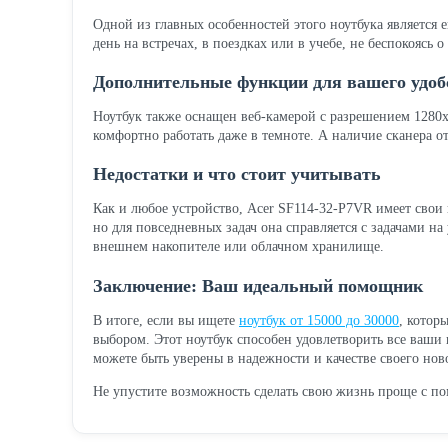
Одной из главных особенностей этого ноутбука является е
день на встречах, в поездках или в учебе, не беспокоясь о
Дополнительные функции для вашего удоб
Ноутбук также оснащен веб-камерой с разрешением 1280x7
комфортно работать даже в темноте. А наличие сканера о
Недостатки и что стоит учитывать
Как и любое устройство, Acer SF114-32-P7VR имеет свои 
но для повседневных задач она справляется с задачами н
внешнем накопителе или облачном хранилище.
Заключение: Ваш идеальный помощник
В итоге, если вы ищете
ноутбук от 15000 до 30000
, котор
выбором. Этот ноутбук способен удовлетворить все ваши п
можете быть уверены в надежности и качестве своего нов
Не упустите возможность сделать свою жизнь проще с п