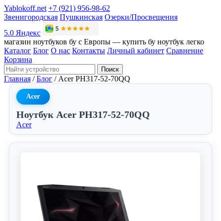
Yablokoff.net
+7 (921) 956-98-62
Звенигородская
Пушкинская
Озерки/Просвещения
5.0 Яндекс
магазин ноутбуков бу с Европы — купить бу ноутбук легко
Каталог
Блог
О нас
Контакты
Личный кабинет
Сравнение
Корзина
Поиск
Главная
/
Блог
/
Acer PH317-52-70QQ
Acer
Ноутбук Acer PH317-52-70QQ
Acer