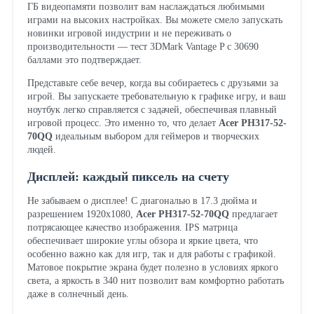
ГБ видеопамяти позволит вам наслаждаться любимыми
играми на высоких настройках. Вы можете смело запускать
новинки игровой индустрии и не переживать о
производительности — тест 3DMark Vantage P с 30690
баллами это подтверждает.
Представьте себе вечер, когда вы собираетесь с друзьями за
игрой. Вы запускаете требовательную к графике игру, и ваш
ноутбук легко справляется с задачей, обеспечивая плавный
игровой процесс. Это именно то, что делает
Acer PH317-52-
70QQ
идеальным выбором для геймеров и творческих
людей.
Дисплей: каждый пиксель на счету
Не забываем о дисплее! С диагональю в 17.3 дюйма и
разрешением 1920x1080,
Acer PH317-52-70QQ
предлагает
потрясающее качество изображения. IPS матрица
обеспечивает широкие углы обзора и яркие цвета, что
особенно важно как для игр, так и для работы с графикой.
Матовое покрытие экрана будет полезно в условиях яркого
света, а яркость в 340 нит позволит вам комфортно работать
даже в солнечный день.