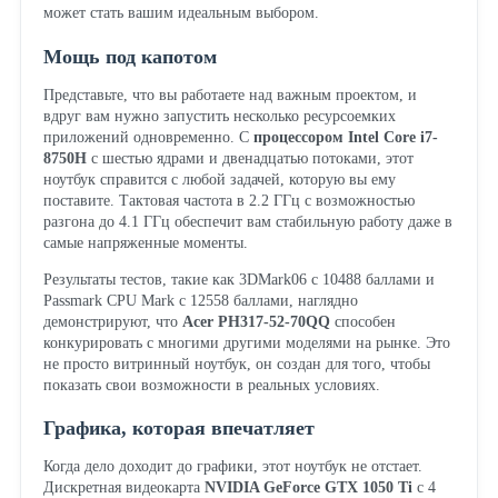
может стать вашим идеальным выбором.
Мощь под капотом
Представьте, что вы работаете над важным проектом, и
вдруг вам нужно запустить несколько ресурсоемких
приложений одновременно. С
процессором Intel Core i7-
8750H
с шестью ядрами и двенадцатью потоками, этот
ноутбук справится с любой задачей, которую вы ему
поставите. Тактовая частота в 2.2 ГГц с возможностью
разгона до 4.1 ГГц обеспечит вам стабильную работу даже в
самые напряженные моменты.
Результаты тестов, такие как 3DMark06 с 10488 баллами и
Passmark CPU Mark с 12558 баллами, наглядно
демонстрируют, что
Acer PH317-52-70QQ
способен
конкурировать с многими другими моделями на рынке. Это
не просто витринный ноутбук, он создан для того, чтобы
показать свои возможности в реальных условиях.
Графика, которая впечатляет
Когда дело доходит до графики, этот ноутбук не отстает.
Дискретная видеокарта
NVIDIA GeForce GTX 1050 Ti
с 4