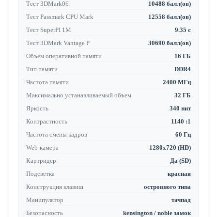
Тест 3DMark06
10488 балл(ов)
Тест Passmark CPU Mark
12558 балл(ов)
Тест SuperPI 1M
9.35 с
Тест 3DMark Vantage P
30690 балл(ов)
Объем оперативной памяти
16 ГБ
Тип памяти
DDR4
Частота памяти
2400 МГц
Максимально устанавливаемый объем
32 ГБ
Яркость
340 нит
Контрастность
1140 :1
Частота смены кадров
60 Гц
Web-камера
1280x720 (HD)
Картридер
Да (SD)
Подсветка
красная
Конструкция клавиш
островного типа
Манипулятор
тачпад
Безопасность
kensington / noble замок