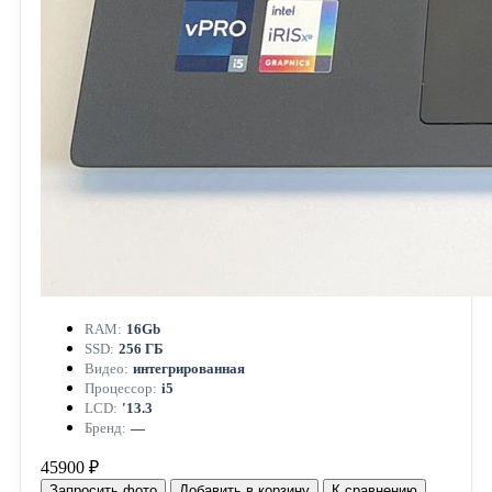
RAM:
16Gb
SSD:
256 ГБ
Видео:
интегрированная
Процессор:
i5
LCD:
'13.3
Бренд:
—
45900 ₽
Запросить фото
Добавить в корзину
К сравнению