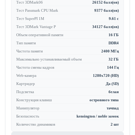
Тест 3DMark06
26152 балл(ов)
Тест Passmark CPU Mark
9377 балл(ов)
Тест SuperPI 1M
9.61 с
Тест 3DMark Vantage P
34127 балл(ов)
Объем оперативной памяти
16 ГБ
Тип памяти
DDR4
Частота памяти
2400 МГц
Максимально устанавливаемый объем
32 ГБ
Частота смены кадров
144 Гц
Web-камера
1280x720 (HD)
Картридер
Да (SD)
Подсветка
белая
Конструкция клавиш
островного типа
Манипулятор
тачпад
Безопасность
kensington / noble замок
Количество динамиков
2 шт