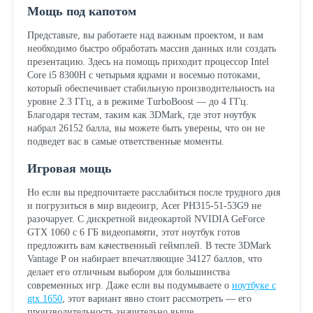
Мощь под капотом
Представьте, вы работаете над важным проектом, и вам
необходимо быстро обработать массив данных или создать
презентацию. Здесь на помощь приходит процессор Intel
Core i5 8300H с четырьмя ядрами и восемью потоками,
который обеспечивает стабильную производительность на
уровне 2.3 ГГц, а в режиме TurboBoost — до 4 ГГц.
Благодаря тестам, таким как 3DMark, где этот ноутбук
набрал 26152 балла, вы можете быть уверены, что он не
подведет вас в самые ответственные моменты.
Игровая мощь
Но если вы предпочитаете расслабиться после трудного дня
и погрузиться в мир видеоигр, Acer PH315-51-53G9 не
разочарует. С дискретной видеокартой NVIDIA GeForce
GTX 1060 с 6 ГБ видеопамяти, этот ноутбук готов
предложить вам качественный геймплей. В тесте 3DMark
Vantage P он набирает впечатляющие 34127 баллов, что
делает его отличным выбором для большинства
современных игр. Даже если вы подумываете о
ноутбуке с
gtx 1650
, этот вариант явно стоит рассмотреть — его
производительность значительно выше.