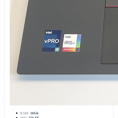
RAM:
16Gb
SSD:
256 ГБ