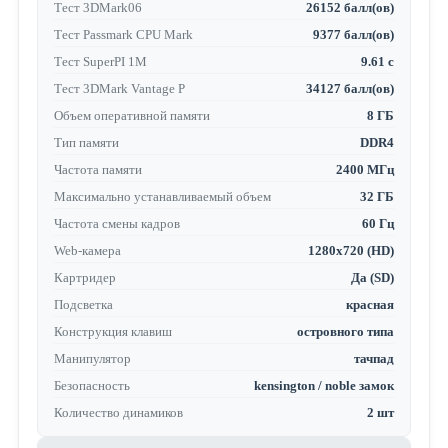
Тест 3DMark06
26152 балл(ов)
Тест Passmark CPU Mark
9377 балл(ов)
Тест SuperPI 1M
9.61 с
Тест 3DMark Vantage P
34127 балл(ов)
Объем оперативной памяти
8 ГБ
Тип памяти
DDR4
Частота памяти
2400 МГц
Максимально устанавливаемый объем
32 ГБ
Частота смены кадров
60 Гц
Web-камера
1280x720 (HD)
Картридер
Да (SD)
Подсветка
красная
Конструкция клавиш
островного типа
Манипулятор
тачпад
Безопасность
kensington / noble замок
Количество динамиков
2 шт