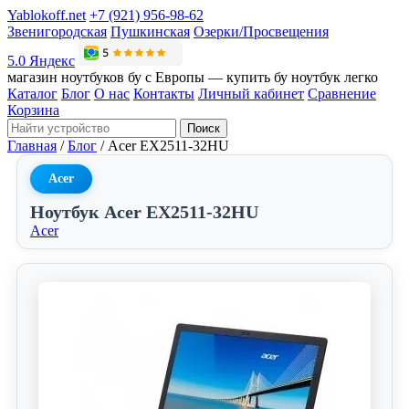
Yablokoff.net
+7 (921) 956-98-62
Звенигородская
Пушкинская
Озерки/Просвещения
5.0 Яндекс
магазин ноутбуков бу с Европы — купить бу ноутбук легко
Каталог
Блог
О нас
Контакты
Личный кабинет
Сравнение
Корзина
Поиск
Главная
/
Блог
/
Acer EX2511-32HU
Acer
Ноутбук Acer EX2511-32HU
Acer