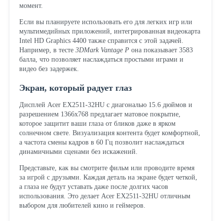
момент.
Если вы планируете использовать его для легких игр или
мультимедийных приложений, интегрированная видеокарта
Intel HD Graphics 4400 также справится с этой задачей.
Например, в тесте
3DMark Vantage P
она показывает 3583
балла, что позволяет наслаждаться простыми играми и
видео без задержек.
Экран, который радует глаз
Дисплей Acer EX2511-32HU с диагональю 15.6 дюймов и
разрешением 1366x768 предлагает матовое покрытие,
которое защитит ваши глаза от бликов даже в ярком
солнечном свете. Визуализация контента будет комфортной,
а частота смены кадров в 60 Гц позволит наслаждаться
динамичными сценами без искажений.
Представьте, как вы смотрите фильм или проводите время
за игрой с друзьями. Каждая деталь на экране будет четкой,
а глаза не будут уставать даже после долгих часов
использования. Это делает Acer EX2511-32HU отличным
выбором для любителей кино и геймеров.