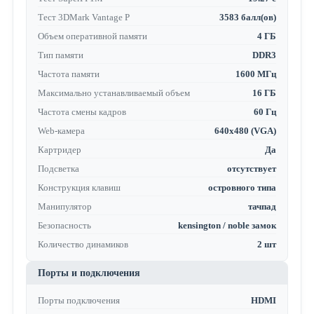
Тест 3DMark Vantage P
3583 балл(ов)
Объем оперативной памяти
4 ГБ
Тип памяти
DDR3
Частота памяти
1600 МГц
Максимально устанавливаемый объем
16 ГБ
Частота смены кадров
60 Гц
Web-камера
640x480 (VGA)
Картридер
Да
Подсветка
отсутствует
Конструкция клавиш
островного типа
Манипулятор
тачпад
Безопасность
kensington / noble замок
Количество динамиков
2 шт
Порты и подключения
Порты подключения
HDMI