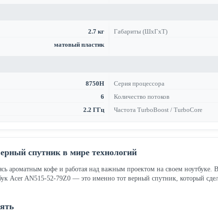
2.7 кг
Габариты (ШхГхТ)
матовый пластик
8750H
Серия процессора
6
Количество потоков
2.2 ГГц
Частота TurboBoost / TurboCore
верный спутник в мире технологий
аясь ароматным кофе и работая над важным проектом на своем ноутбуке. 
тбук Acer AN515-52-79Z0 — это именно тот верный спутник, который сде
рять