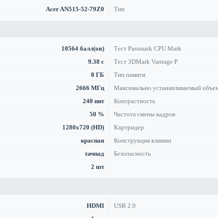
Acer AN515-52-79Z0
Тип
10564 балл(ов)
Тест Passmark CPU Mark
9.38 с
Тест 3DMark Vantage P
8 ГБ
Тип памяти
2666 МГц
Максимально устанавливаемый объе
240 нит
Контрастность
50 %
Частота смены кадров
1280x720 (HD)
Картридер
красная
Конструкция клавиш
тачпад
Безопасность
2 шт
HDMI
USB 2.0