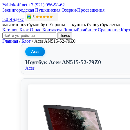
Yablokoff.net
+7 (921) 956-98-62
Звенигородская
Пушкинская
Озерки/Просвещения
5.0 Яндекс
магазин ноутбуков бу с Европы — купить бу ноутбук легко
Каталог
Блог
О нас
Контакты
Личный кабинет
Сравнение
Кор
Поиск
Главная
/
Блог
/
Acer AN515-52-79Z0
Acer
Ноутбук Acer AN515-52-79Z0
Acer