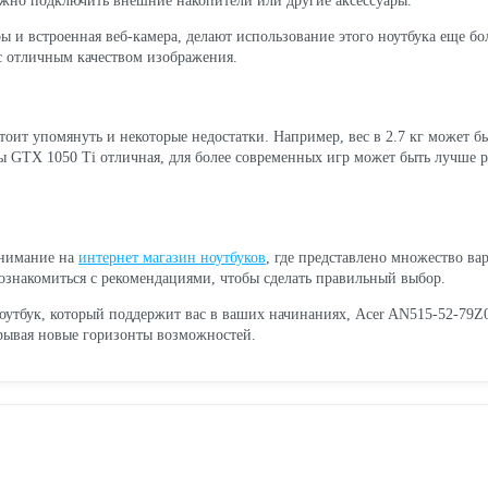
нужно подключить внешние накопители или другие аксессуары.
 и встроенная веб-камера, делают использование этого ноутбука еще бо
 отличным качеством изображения.
тоит упомянуть и некоторые недостатки. Например, вес в 2.7 кг может бы
ты GTX 1050 Ti отличная, для более современных игр может быть лучше 
внимание на
интернет магазин ноутбуков
, где представлено множество ва
е ознакомиться с рекомендациями, чтобы сделать правильный выбор.
утбук, который поддержит вас в ваших начинаниях, Acer AN515-52-79Z
крывая новые горизонты возможностей.