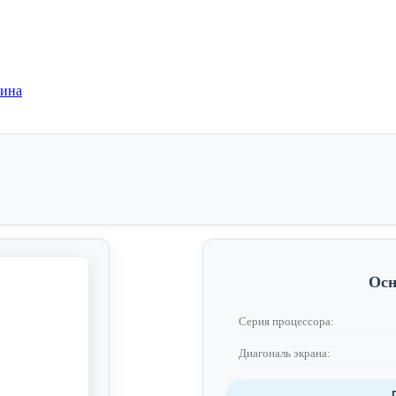
зина
Осн
Серия процессора:
Диагональ экрана: