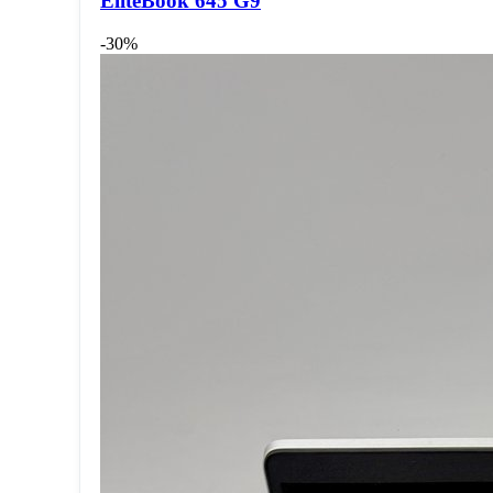
EliteBook 645 G9
-30%