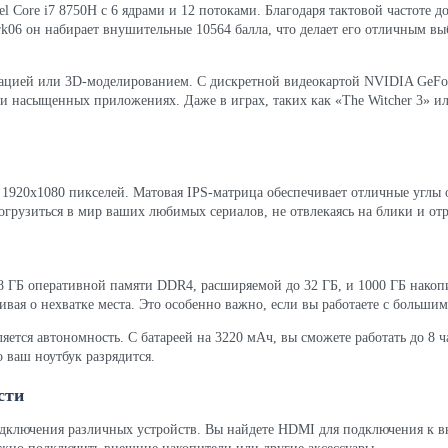
l Core i7 8750H с 6 ядрами и 12 потоками. Благодаря тактовой частоте д
rk06 он набирает внушительные 10564 балла, что делает его отличным выб
ацией или 3D-моделированием. С дискретной видеокартой NVIDIA GeForc
и насыщенных приложениях. Даже в играх, таких как «The Witcher 3» ил
920x1080 пикселей. Матовая IPS-матрица обеспечивает отличные углы об
огрузиться в мир ваших любимых сериалов, не отвлекаясь на блики и от
С 8 ГБ оперативной памяти DDR4, расширяемой до 32 ГБ, и 1000 ГБ нако
вая о нехватке места. Это особенно важно, если вы работаете с больши
ляется автономность. С батареей на 3220 мАч, вы сможете работать до 8 ч
о ваш ноутбук разрядится.
сти
одключения различных устройств. Вы найдете HDMI для подключения к в