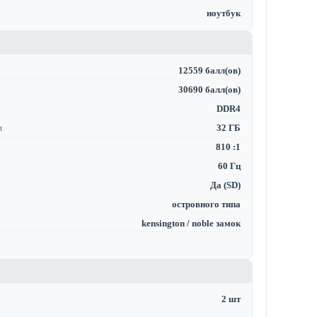
ноутбук
12559 балл(ов)
30690 балл(ов)
DDR4
м
32 ГБ
810 :1
60 Гц
Да (SD)
островного типа
kensington / noble замок
2 шт