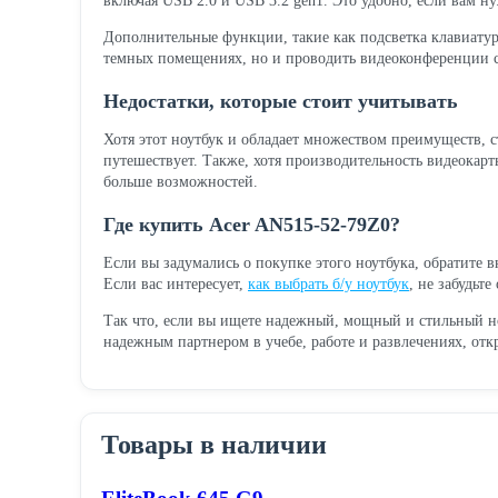
включая USB 2.0 и USB 3.2 gen1. Это удобно, если вам 
Дополнительные функции, такие как подсветка клавиатуры
темных помещениях, но и проводить видеоконференции с
Недостатки, которые стоит учитывать
Хотя этот ноутбук и обладает множеством преимуществ, с
путешествует. Также, хотя производительность видеокар
больше возможностей.
Где купить Acer AN515-52-79Z0?
Если вы задумались о покупке этого ноутбука, обратите 
Если вас интересует,
как выбрать б/у ноутбук
, не забудьт
Так что, если вы ищете надежный, мощный и стильный но
надежным партнером в учебе, работе и развлечениях, от
Товары в наличии