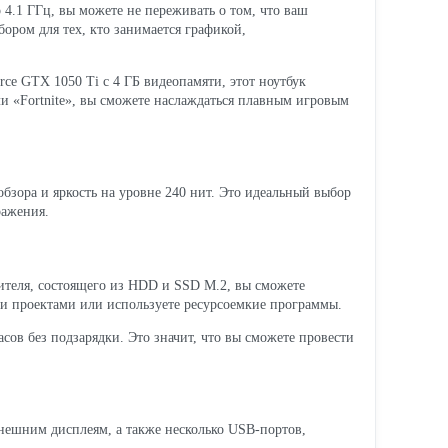
о 4.1 ГГц, вы можете не переживать о том, что ваш
ором для тех, кто занимается графикой,
e GTX 1050 Ti с 4 ГБ видеопамяти, этот ноутбук
и «Fortnite», вы сможете наслаждаться плавным игровым
зора и яркость на уровне 240 нит. Это идеальный выбор
ражения.
пителя, состоящего из HDD и SSD M.2, вы сможете
ми проектами или используете ресурсоемкие программы.
асов без подзарядки. Это значит, что вы сможете провести
нешним дисплеям, а также несколько USB-портов,