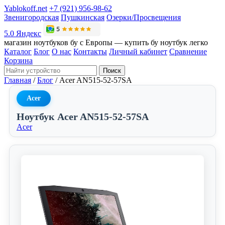
Yablokoff.net
+7 (921) 956-98-62
Звенигородская
Пушкинская
Озерки/Просвещения
5.0 Яндекс
магазин ноутбуков бу с Европы — купить бу ноутбук легко
Каталог
Блог
О нас
Контакты
Личный кабинет
Сравнение
Корзина
Поиск
Главная
/
Блог
/
Acer AN515-52-57SA
Acer
Ноутбук Acer AN515-52-57SA
Acer