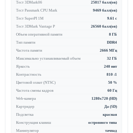
Тест 3DMark06
25817 балл(ов)
Тест Passmark CPU Mark
9469 балл(ов)
Тест SuperPI 1M
9.61 с
Тест 3DMark Vantage P
26560 балл(ов)
Объем оперативной памяти
8 ГБ
Тип памяти
DDR4
Частота памяти
2666 МГц
Максимально устанавливаемый объем
32 ГБ
Яркость
240 нит
Контрастность
810 :1
Цветовой охват (NTSC)
50 %
Частота смены кадров
60 Гц
Web-камера
1280x720 (HD)
Картридер
Да (SD)
Подсветка
красная
Конструкция клавиш
островного типа
Манипулятор
тачпад