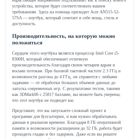
нарастающее напряжение подталкивает вас к поиску нового
устройства, которое будет соответствовать вашим
требованиям. Здесь на помощь приходит Acer AN515-52-
57SA — ноутбук, который сочетает в себе мощь, стиль и
доступность.
Производительность, на которую можно
положиться
Сердцем этого ноутбука является процессор Intel Core i5-
8300H, который обеспечивает отличную
производительность благодаря своим четырем ядрам и
восьми потокам. При базовой тактовой частоте 2.3 ГГц и
возможности разгона до 4 ГГц, он справится с любыми
задачами — от обработки больших объемов данных до
запуска современных игр. С результатами тестов, такими
как 3DMark06 с 25817 баллами, вы можете быть уверены,
что этот ноутбук не подведет вас.
Представьте, что вы запускаете сложный проект в
программе для бухгалтерии, и вам нужно обрабатывать
данные в реальном времени. Благодаря 8 ГБ оперативной
памяти и возможности расширения до 32 ГБ, работа будет
проходить гладко и без задержек. Даже если вы решите