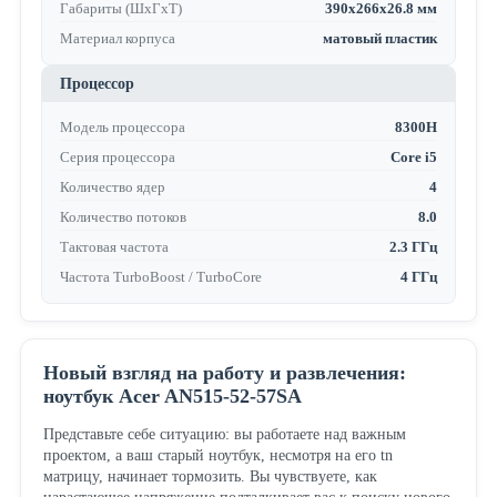
Габариты (ШхГхТ)
390x266x26.8 мм
Материал корпуса
матовый пластик
Процессор
Модель процессора
8300H
Серия процессора
Core i5
Количество ядер
4
Количество потоков
8.0
Тактовая частота
2.3 ГГц
Частота TurboBoost / TurboCore
4 ГГц
Новый взгляд на работу и развлечения:
ноутбук Acer AN515-52-57SA
Представьте себе ситуацию: вы работаете над важным
проектом, а ваш старый ноутбук, несмотря на его tn
матрицу, начинает тормозить. Вы чувствуете, как