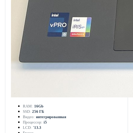
RAM:
16Gb
SSD:
256 ГБ
Видео:
интегрированная
Процессор:
i5
LCD:
'13.3
Бренд:
—