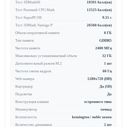
Тест 3DMark06
10391 балл(ов)
Тест Passmark CPU Mark
12525 балл(ов)
Тест SuperPI 1M
9.31 с
Тест 3DMark Vantage P
26560 балл(ов)
Объем оперативной памяти
8 ГБ
Тип памяти
GDDR5
Частота памяти
2400 МГц
Максимально устанавливаемый объем
32 ГБ
Дополнительный разъем M.2
1 шт
Частота смены кадров
60 Гц
Web-камера
1280x720 (HD)
Картридер
Да (SD)
Подсветка
Да
Конструкция клавиш
островного типа
Манипулятор
тачпад
Безопасность
kensington / noble замок
Количество динамиков
2 шт