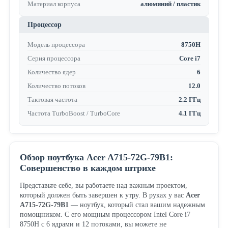
Материал корпуса
алюминий / пластик
Процессор
Модель процессора
8750H
Серия процессора
Core i7
Количество ядер
6
Количество потоков
12.0
Тактовая частота
2.2 ГГц
Частота TurboBoost / TurboCore
4.1 ГГц
Обзор ноутбука Acer A715-72G-79B1:
Совершенство в каждом штрихе
Представьте себе, вы работаете над важным проектом,
который должен быть завершен к утру. В руках у вас
Acer
A715-72G-79B1
— ноутбук, который стал вашим надежным
помощником. С его мощным процессором Intel Core i7
8750H с 6 ядрами и 12 потоками, вы можете не