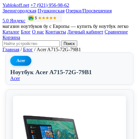
Yablokoff.net
+7 (921) 956-98-62
Звенигородская
Пушкинская
Озерки/Просвещения
5.0 Яндекс
магазин ноутбуков бу с Европы — купить бу ноутбук легко
Каталог
Блог
О нас
Контакты
Личный кабинет
Сравнение
Корзина
Поиск
Главная
/
Блог
/
Acer A715-72G-79B1
Acer
Ноутбук Acer A715-72G-79B1
Acer