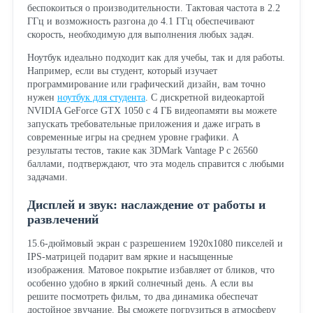
беспокоиться о производительности. Тактовая частота в 2.2
ГГц и возможность разгона до 4.1 ГГц обеспечивают
скорость, необходимую для выполнения любых задач.
Ноутбук идеально подходит как для учебы, так и для работы.
Например, если вы студент, который изучает
программирование или графический дизайн, вам точно
нужен
ноутбук для студента
. С дискретной видеокартой
NVIDIA GeForce GTX 1050 с 4 ГБ видеопамяти вы можете
запускать требовательные приложения и даже играть в
современные игры на среднем уровне графики. А
результаты тестов, такие как 3DMark Vantage P с 26560
баллами, подтверждают, что эта модель справится с любыми
задачами.
Дисплей и звук: наслаждение от работы и
развлечений
15.6-дюймовый экран с разрешением 1920x1080 пикселей и
IPS-матрицей подарит вам яркие и насыщенные
изображения. Матовое покрытие избавляет от бликов, что
особенно удобно в яркий солнечный день. А если вы
решите посмотреть фильм, то два динамика обеспечат
достойное звучание. Вы сможете погрузиться в атмосферу