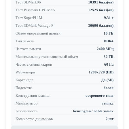
Тест 3DMark06
10391 балл(ов)
Тест Passmark CPU Mark
12525 балл(ов)
Тест SuperPI 1M
9.31 с
Тест 3DMark Vantage P
30690 балл(ов)
Объем оперативной памяти
16 ГБ
Тип памяти
DDR4
Частота памяти
2400 МГц
Максимально устанавливаемый объем
32 ГБ
Частота смены кадров
60 Гц
Web-камера
1280x720 (HD)
Картридер
Да (SD)
Подсветка
белая
Конструкция клавиш
островного типа
Манипулятор
тачпад
Безопасность
kensington / noble замок
Количество динамиков
2 шт