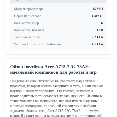
Модель процессора
8750H
Серия процессора
Core i7
Количество ядер
6
Количество потоков
12.0
Тактовая частота
2.2 ГГц
Частота TurboBoost / TurboCore
4.1 ГГц
Обзор ноутбука Acer A715-72G-78AE:
идеальный компаньон для работы и игр
Представьте себе ситуацию: вы работаете над важным
проектом, который нужно завершить к утру, а ваш старый
ноутбук начинает подводить. Он греется, зависает, а
производительность оставляет желать лучшего. Именно в
такие моменты вы понимаете, что вам нужен надежный и
мощный помощник, способный справиться с любыми
задачами. Знакомьтесь, Acer A715-72G-78AE — ноутбук,
который станет вашим верным другом в мире технологий.