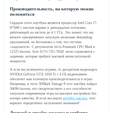
Производительность, на которую можно
положиться
Сердцем этого ноутбука является процессор Intel Core i7-
8750H с шестью ядрами и двенадцатью потоками,
работающий на частоте до 4.1 ГГц. Это значит, что вы
можете одновременно запускать несколько demanding
приложений, не беспокоясь о том, что система
«задохнется». С результатом теста Passmark CPU Mark в
12525 баллов, Acer A715-72G-78AE легко справляется с
задачами, которые требуют высокой вычислительной
мощности.
А если вы увлекаетесь играми, то дискретная видеокарта
NVIDIA GeForce GTX 1050 Ti с 4 ГБ видеопамяти
обеспечит вам отличную производительность в играх.
Например, в тесте 3DMark Vantage P этот ноутбук набрал
30690 баллов, что свидетельствует о его способности
запускать современные игры на высоких настройках без
потери качества. И если вы ищете
ноутбук для игр
, этот
вариант определённо заслуживает внимания!
Дисплей и дизайн: красота и удобство