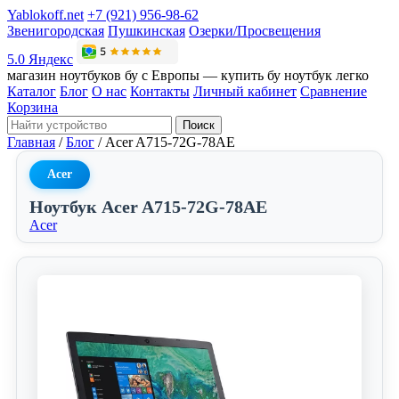
Yablokoff.net
+7 (921) 956-98-62
Звенигородская
Пушкинская
Озерки/Просвещения
5.0 Яндекс
магазин ноутбуков бу с Европы — купить бу ноутбук легко
Каталог
Блог
О нас
Контакты
Личный кабинет
Сравнение
Корзина
Поиск
Главная
/
Блог
/
Acer A715-72G-78AE
Acer
Ноутбук Acer A715-72G-78AE
Acer