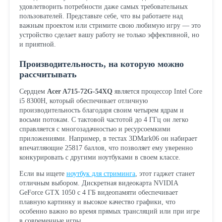
удовлетворить потребности даже самых требовательных
пользователей. Представьте себе, что вы работаете над
важным проектом или стримите свою любимую игру — это
устройство сделает вашу работу не только эффективной, но
и приятной.
Производительность, на которую можно
рассчитывать
Сердцем
Acer A715-72G-54XQ
является процессор Intel Core
i5 8300H, который обеспечивает отличную
производительность благодаря своим четырем ядрам и
восьми потокам. С тактовой частотой до 4 ГГц он легко
справляется с многозадачностью и ресурсоемкими
приложениями. Например, в тестах 3DMark06 он набирает
впечатляющие 25817 баллов, что позволяет ему уверенно
конкурировать с другими ноутбуками в своем классе.
Если вы ищете
ноутбук для стриминга
, этот гаджет станет
отличным выбором. Дискретная видеокарта NVIDIA
GeForce GTX 1050 с 4 ГБ видеопамяти обеспечивает
плавную картинку и высокое качество графики, что
особенно важно во время прямых трансляций или при игре
в современные игры.