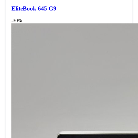
EliteBook 645 G9
-30%