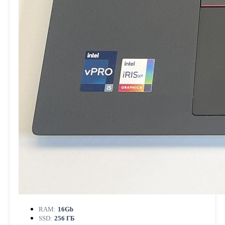
RAM:
16Gb
SSD:
256 ГБ