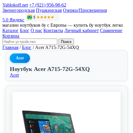
Yablokoff.net
+7 (921) 956-98-62
Звенигородская
Пушкинская
Озерки/Просвещения
5.0 Яндекс
магазин ноутбуков бу с Европы — купить бу ноутбук легко
Каталог
Блог
О нас
Контакты
Личный кабинет
Сравнение
Корзина
Поиск
Главная
/
Блог
/
Acer A715-72G-54XQ
Acer
Ноутбук Acer A715-72G-54XQ
Acer