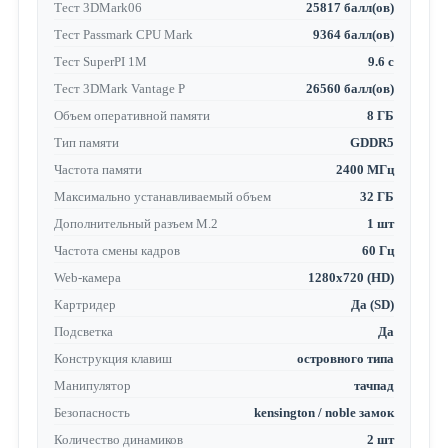
Тест 3DMark06
25817 балл(ов)
Тест Passmark CPU Mark
9364 балл(ов)
Тест SuperPI 1M
9.6 с
Тест 3DMark Vantage P
26560 балл(ов)
Объем оперативной памяти
8 ГБ
Тип памяти
GDDR5
Частота памяти
2400 МГц
Максимально устанавливаемый объем
32 ГБ
Дополнительный разъем M.2
1 шт
Частота смены кадров
60 Гц
Web-камера
1280x720 (HD)
Картридер
Да (SD)
Подсветка
Да
Конструкция клавиш
островного типа
Манипулятор
тачпад
Безопасность
kensington / noble замок
Количество динамиков
2 шт