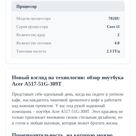
Процессор
Модель процессора
7020U
Серия процессора
Core i3
Количество ядер
2
Количество потоков
4.0
Тактовая частота
2.3 ГГц
Новый взгляд на технологии: обзор ноутбука
Acer A517-51G-309T
Представьте себе идеальный день, когда вы сидите в уютном
кафе, наслаждаетесь чашечкой ароматного кофе и работаете
над важным проектом. У вас под рукой надежный
помощник – ноутбук Acer A517-51G-309T. Этот красавец не
только привлекает внимание своим стильным дизайном, но
и готов к любым вызовам, которые может бросить жизнь.
Производительность, на которую можно