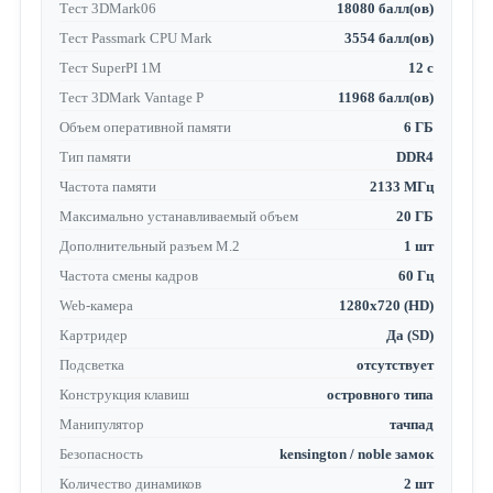
Тест 3DMark06
18080 балл(ов)
Тест Passmark CPU Mark
3554 балл(ов)
Тест SuperPI 1M
12 с
Тест 3DMark Vantage P
11968 балл(ов)
Объем оперативной памяти
6 ГБ
Тип памяти
DDR4
Частота памяти
2133 МГц
Максимально устанавливаемый объем
20 ГБ
Дополнительный разъем M.2
1 шт
Частота смены кадров
60 Гц
Web-камера
1280x720 (HD)
Картридер
Да (SD)
Подсветка
отсутствует
Конструкция клавиш
островного типа
Манипулятор
тачпад
Безопасность
kensington / noble замок
Количество динамиков
2 шт