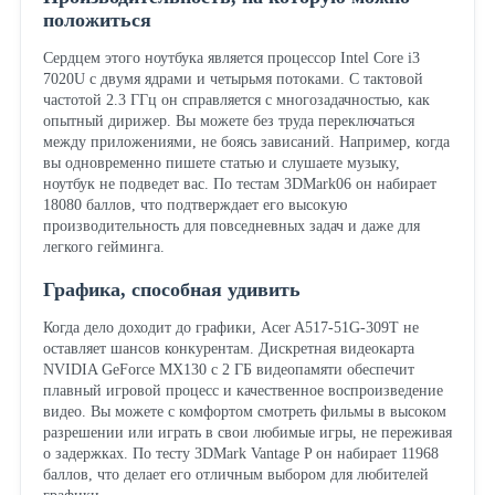
положиться
Сердцем этого ноутбука является процессор Intel Core i3
7020U с двумя ядрами и четырьмя потоками. С тактовой
частотой 2.3 ГГц он справляется с многозадачностью, как
опытный дирижер. Вы можете без труда переключаться
между приложениями, не боясь зависаний. Например, когда
вы одновременно пишете статью и слушаете музыку,
ноутбук не подведет вас. По тестам 3DMark06 он набирает
18080 баллов, что подтверждает его высокую
производительность для повседневных задач и даже для
легкого гейминга.
Графика, способная удивить
Когда дело доходит до графики, Acer A517-51G-309T не
оставляет шансов конкурентам. Дискретная видеокарта
NVIDIA GeForce MX130 с 2 ГБ видеопамяти обеспечит
плавный игровой процесс и качественное воспроизведение
видео. Вы можете с комфортом смотреть фильмы в высоком
разрешении или играть в свои любимые игры, не переживая
о задержках. По тесту 3DMark Vantage P он набирает 11968
баллов, что делает его отличным выбором для любителей