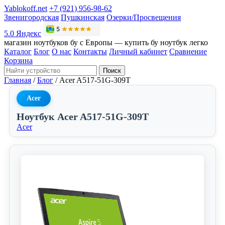
Yablokoff.net
+7 (921) 956-98-62
Звенигородская
Пушкинская
Озерки/Просвещения
5.0 Яндекс
магазин ноутбуков бу с Европы — купить бу ноутбук легко
Каталог
Блог
О нас
Контакты
Личный кабинет
Сравнение
Корзина
Поиск
Главная
/
Блог
/
Acer A517-51G-309T
Acer
Ноутбук Acer A517-51G-309T
Acer