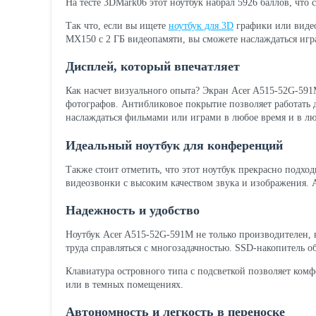
На тесте 3DMark06 этот ноутбук набрал 5926 баллов, что
Так что, если вы ищете
ноутбук для 3D
графики или видео
MX150 с 2 ГБ видеопамяти, вы сможете наслаждаться игр
Дисплей, который впечатляет
Как насчет визуального опыта? Экран Acer A515-52G-591
фотографов. Антибликовое покрытие позволяет работать д
наслаждаться фильмами или играми в любое время и в лю
Идеальный ноутбук для конференций
Также стоит отметить, что этот ноутбук прекрасно подх
видеозвонки с высоким качеством звука и изображения. А с
Надежность и удобство
Ноутбук Acer A515-52G-591M не только производителен, 
труда справляться с многозадачностью. SSD-накопитель о
Клавиатура островного типа с подсветкой позволяет комф
или в темных помещениях.
Автономность и легкость в переноске