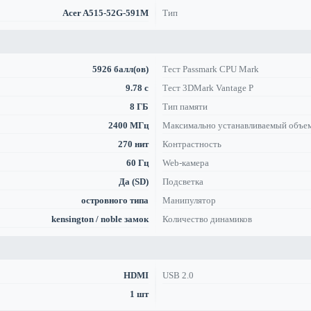
Acer A515-52G-591M
Тип
5926 балл(ов)
Тест Passmark CPU Mark
9.78 с
Тест 3DMark Vantage P
8 ГБ
Тип памяти
2400 МГц
Максимально устанавливаемый объе
270 нит
Контрастность
60 Гц
Web-камера
Да (SD)
Подсветка
островного типа
Манипулятор
kensington / noble замок
Количество динамиков
HDMI
USB 2.0
1 шт