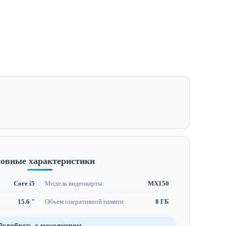
овные характеристики
Core i5
Модель видеокарты:
MX150
15.6 "
Объем оперативной памяти:
8 ГБ
Подобрать с менеджером