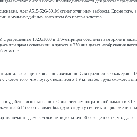
 свидетельствует о его высокой производительности для работы с график
монтажа, Acer A515-52G-591M станет отличным выбором. Кроме того, в
ами и мультимедийным контентом без потери качества.
M с разрешением 1920x1080 и IPS-матрицей обеспечит вам яркие и насы
аже при ярком освещении, а яркость в 270 нит делает изображения четки
бом месте.
одит для конференций и онлайн-совещаний. С встроенной веб-камерой H
 учетом того, что ноутбук весит всего 1.9 кг, вы без труда сможете взять
но и удобен в использовании. С количеством оперативной памяти в 8 ГБ
бъемом 256 ГБ обеспечивает быструю загрузку системы и приложений, та
ортно печатать даже в условиях недостаточной освещенности, что делает