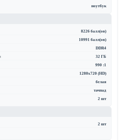
ноутбук
8226 балл(ов)
10991 балл(ов)
DDR4
м
32 ГБ
990 :1
1280x720 (HD)
белая
тачпад
2 шт
2 шт