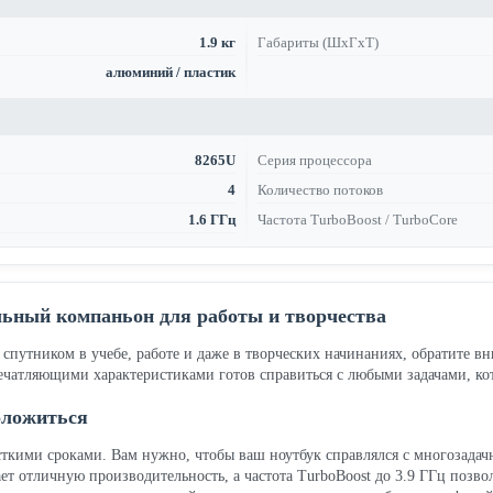
1.9 кг
Габариты (ШхГхТ)
алюминий / пластик
8265U
Серия процессора
4
Количество потоков
1.6 ГГц
Частота TurboBoost / TurboCore
льный компаньон для работы и творчества
спутником в учебе, работе и даже в творческих начинаниях, обратите в
чатляющими характеристиками готов справиться с любыми задачами, кот
оложиться
ткими сроками. Вам нужно, чтобы ваш ноутбук справлялся с многозадачно
т отличную производительность, а частота TurboBoost до 3.9 ГГц позво