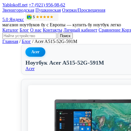
Yablokoff.net
+7 (921) 956-98-62
Звенигородская
Пушкинская
Озерки/Просвещения
5.0 Яндекс
магазин ноутбуков бу с Европы — купить бу ноутбук легко
Каталог
Блог
О нас
Контакты
Личный кабинет
Сравнение
Кор
Поиск
Главная
/
Блог
/
Acer A515-52G-591M
Acer
Ноутбук Acer A515-52G-591M
Acer