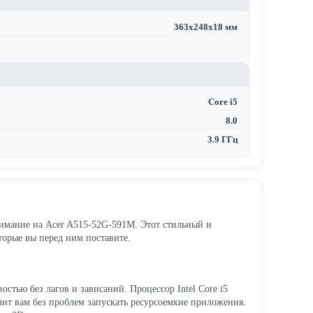
363x248x18 мм
Core i5
8.0
3.9 ГГц
нимание на Acer A515-52G-591M. Этот стильный и
орые вы перед ним поставите.
стью без лагов и зависаний. Процессор Intel Core i5
лит вам без проблем запускать ресурсоемкие приложения.