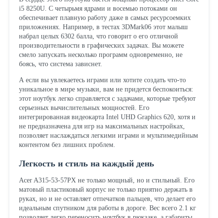
i5 8250U. С четырьмя ядрами и восемью потоками он
обеспечивает плавную работу даже в самых ресурсоемких
приложениях. Например, в тестах 3DMark06 этот малыш
набрал целых 6302 балла, что говорит о его отличной
производительности в графических задачах. Вы можете
смело запускать несколько программ одновременно, не
боясь, что система зависнет.
А если вы увлекаетесь играми или хотите создать что-то
уникальное в мире музыки, вам не придется беспокоиться:
этот ноутбук легко справляется с задачами, которые требуют
серьезных вычислительных мощностей. Его
интегрированная видеокарта Intel UHD Graphics 620, хотя и
не предназначена для игр на максимальных настройках,
позволяет наслаждаться легкими играми и мультимедийным
контентом без лишних проблем.
Легкость и стиль на каждый день
Acer A315-53-57PX не только мощный, но и стильный. Его
матовый пластиковый корпус не только приятно держать в
руках, но и не оставляет отпечатков пальцев, что делает его
идеальным спутником для работы в дороге. Вес всего 2.1 кг
позволяет легко переносить ноутбук в рюкзаке, а габариты