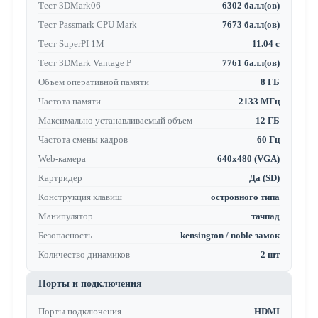
Тест 3DMark06
6302 балл(ов)
Тест Passmark CPU Mark
7673 балл(ов)
Тест SuperPI 1M
11.04 с
Тест 3DMark Vantage P
7761 балл(ов)
Объем оперативной памяти
8 ГБ
Частота памяти
2133 МГц
Максимально устанавливаемый объем
12 ГБ
Частота смены кадров
60 Гц
Web-камера
640x480 (VGA)
Картридер
Да (SD)
Конструкция клавиш
островного типа
Манипулятор
тачпад
Безопасность
kensington / noble замок
Количество динамиков
2 шт
Порты и подключения
Порты подключения
HDMI