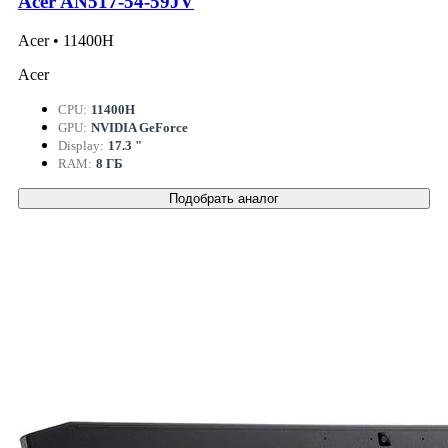
Acer AN517-54-59JV
Acer • 11400H
Acer
CPU:
11400H
GPU:
NVIDIA GeForce
Display:
17.3 "
RAM:
8 ГБ
Подобрать аналог