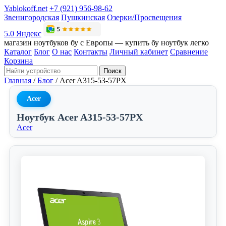
Yablokoff.net
+7 (921) 956-98-62
Звенигородская
Пушкинская
Озерки/Просвещения
5.0 Яндекс
магазин ноутбуков бу с Европы — купить бу ноутбук легко
Каталог
Блог
О нас
Контакты
Личный кабинет
Сравнение
Корзина
Поиск
Главная
/
Блог
/
Acer A315-53-57PX
Acer
Ноутбук Acer A315-53-57PX
Acer