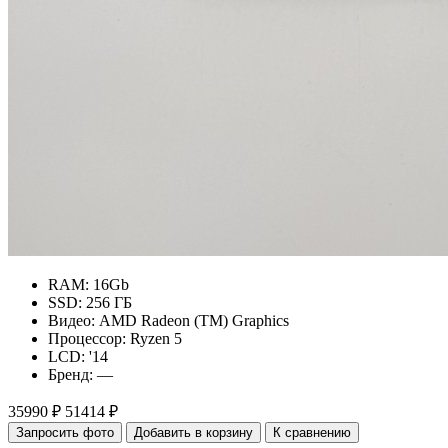
RAM:
16Gb
SSD:
256 ГБ
Видео:
AMD Radeon (TM) Graphics
Процессор:
Ryzen 5
LCD:
'14
Бренд:
—
35990 ₽
51414 ₽
Запросить фото
Добавить в корзину
К сравнению