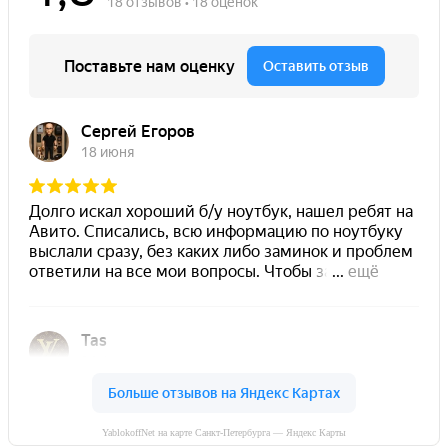
YablokoffNet на карте Санкт-Петербурга — Яндекс Карты