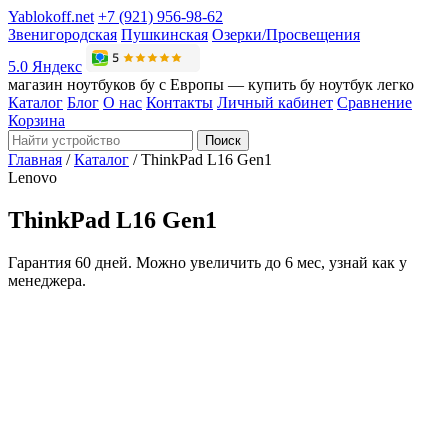
Yablokoff.net
+7 (921) 956-98-62
Звенигородская
Пушкинская
Озерки/Просвещения
5.0 Яндекс
магазин ноутбуков бу с Европы — купить бу ноутбук легко
Каталог
Блог
О нас
Контакты
Личный кабинет
Сравнение
Корзина
Поиск
Главная
/
Каталог
/
ThinkPad L16 Gen1
Lenovo
ThinkPad L16 Gen1
Гарантия 60 дней. Можно увеличить до 6 мес, узнай как у
менеджера.