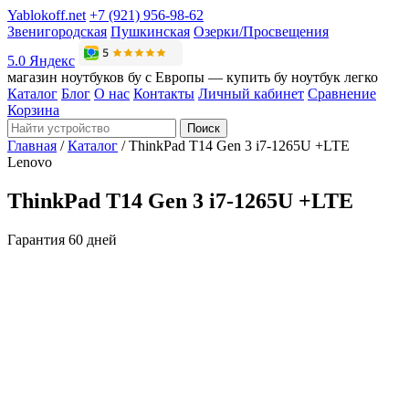
Yablokoff.net
+7 (921) 956-98-62
Звенигородская
Пушкинская
Озерки/Просвещения
5.0 Яндекс
магазин ноутбуков бу с Европы — купить бу ноутбук легко
Каталог
Блог
О нас
Контакты
Личный кабинет
Сравнение
Корзина
Поиск
Главная
/
Каталог
/
ThinkPad T14 Gen 3 i7-1265U +LTE
Lenovo
ThinkPad T14 Gen 3 i7-1265U +LTE
Гарантия 60 дней