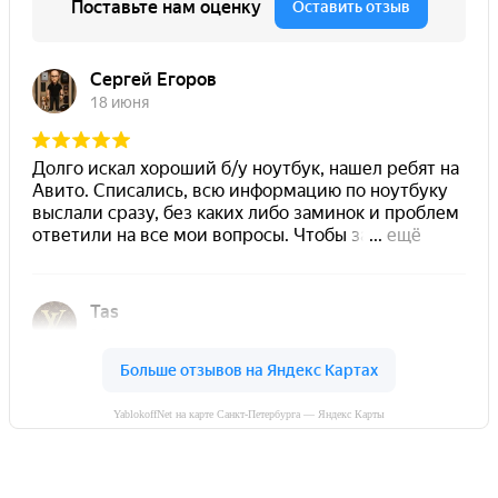
YablokoffNet на карте Санкт-Петербурга — Яндекс Карты