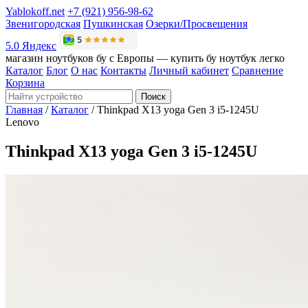
Yablokoff.net
+7 (921) 956-98-62
Звенигородская
Пушкинская
Озерки/Просвещения
5.0 Яндекс
магазин ноутбуков бу с Европы — купить бу ноутбук легко
Каталог
Блог
О нас
Контакты
Личный кабинет
Сравнение
Корзина
Поиск
Главная
/
Каталог
/
Thinkpad X13 yoga Gen 3 i5-1245U
Lenovo
Thinkpad X13 yoga Gen 3 i5-1245U