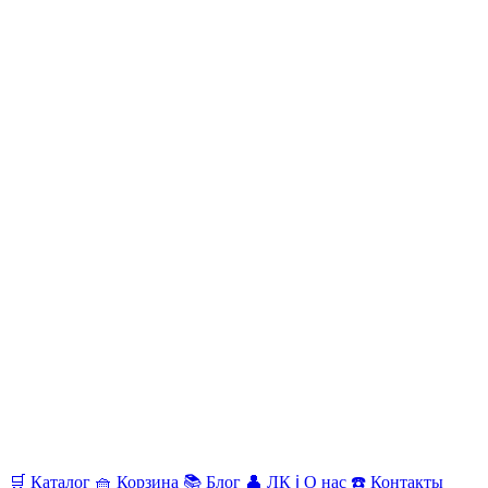
🛒
Каталог
🧺
Корзина
📚
Блог
👤
ЛК
ℹ️
О нас
☎️
Контакты