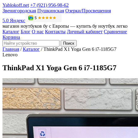
Yablokoff.net
+7 (921) 956-98-62
Звенигородская
Пушкинская
Озерки/Просвещения
5.0 Яндекс
магазин ноутбуков бу с Европы — купить бу ноутбук легко
Каталог
Блог
О нас
Контакты
Личный кабинет
Сравнение
Корзина
Поиск
Главная
/
Каталог
/
ThinkPad X1 Yoga Gen 6 i7-1185G7
Lenovo
ThinkPad X1 Yoga Gen 6 i7-1185G7