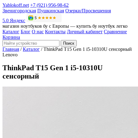
Yablokoff.net
+7 (921) 956-98-62
Звенигородская
Пушкинская
Озерки/Просвещения
5.0 Яндекс
магазин ноутбуков бу с Европы — купить бу ноутбук легко
Каталог
Блог
О нас
Контакты
Личный кабинет
Сравнение
Корзина
Поиск
Главная
/
Каталог
/
ThinkPad T15 Gen 1 i5-10310U сенсорный
Lenovo
ThinkPad T15 Gen 1 i5-10310U
сенсорный