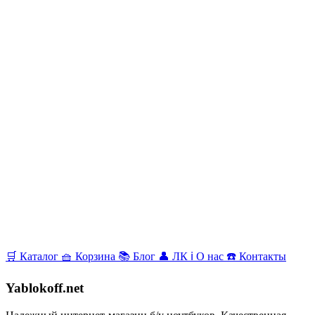
🛒
Каталог
🧺
Корзина
📚
Блог
👤
ЛК
ℹ️
О нас
☎️
Контакты
Yablokoff.net