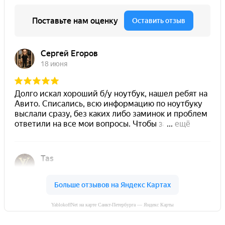
YablokoffNet на карте Санкт-Петербурга — Яндекс Карты