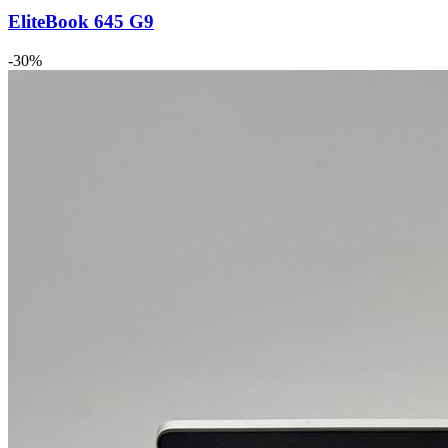
EliteBook 645 G9
-30%