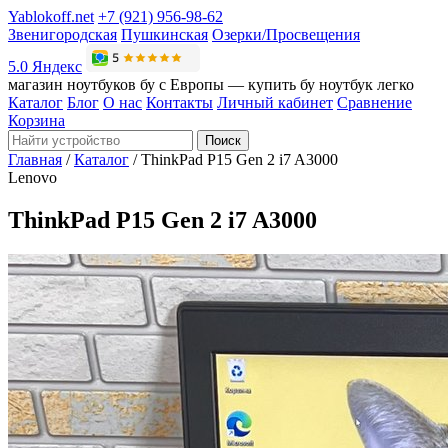
Yablokoff.net
+7 (921) 956-98-62
Звенигородская
Пушкинская
Озерки/Просвещения
5.0 Яндекс
магазин ноутбуков бу с Европы — купить бу ноутбук легко
Каталог
Блог
О нас
Контакты
Личный кабинет
Сравнение
Корзина
Поиск
Главная
/
Каталог
/
ThinkPad P15 Gen 2 i7 A3000
Lenovo
ThinkPad P15 Gen 2 i7 A3000