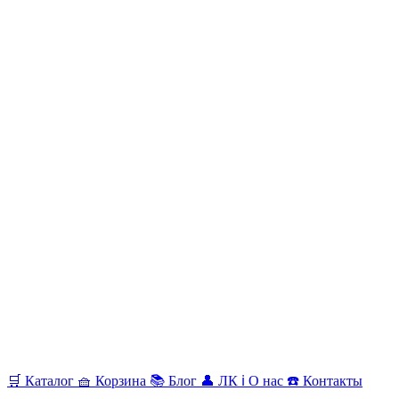
🛒
Каталог
🧺
Корзина
📚
Блог
👤
ЛК
ℹ️
О нас
☎️
Контакты