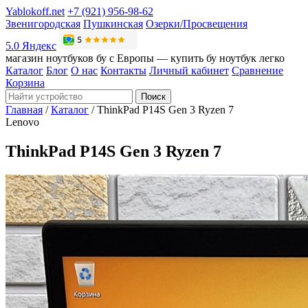
Yablokoff.net
+7 (921) 956-98-62
Звенигородская
Пушкинская
Озерки/Просвещения
5.0 Яндекс
магазин ноутбуков бу с Европы — купить бу ноутбук легко
Каталог
Блог
О нас
Контакты
Личный кабинет
Сравнение
Корзина
Поиск
Главная
/
Каталог
/
ThinkPad P14S Gen 3 Ryzen 7
Lenovo
ThinkPad P14S Gen 3 Ryzen 7