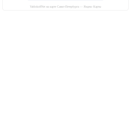
YablokoffNet на карте Санкт-Петербурга — Яндекс Карты