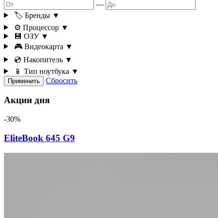
—
🏷️ Бренды
▼
⚙️ Процессор
▼
💾 ОЗУ
▼
🎮 Видеокарта
▼
💿 Накопитель
▼
📱 Тип ноутбука
▼
Сбросить
Применить
Акции дня
-30%
EliteBook 645 G9