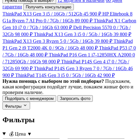
12 моделей в наличии
60 дней
Нужна помощь в выборе?
гарантии
Получить консультацию
ThinkPad X13 Gen 3
i5 / 16Gb / 512Gb
45 900 ₽
HP Elitebook 8
G1a Ryzen 7 AI Pro
0 / 7Gb / 16Gb
89 000 ₽
ThinkPad X1 Carbon
Gen 10 i7
0 / 7Gb / 16Gb
63 000 ₽
Dell Precision 5570
0 / 7Gb /
32Gb
98 000 ₽
ThinkPad X13 Gen 3 i5
0 / 5Gb / 16Gb
39 800 ₽
ThinkPad X13 Gen 3 Ryzen 5
0 / 5Gb / 16Gb
39 800 ₽
ThinkPad
P1 Gen 2 i9 T2000 4K
0 / 9Gb / 16Gb
48 000 ₽
ThinkPad P53 i7
0
/ 7Gb / 16Gb
48 000 ₽
ThinkPad P16 Gen 1 i7-12850HX A2000
0
/ 712850Gb / 16Gb
98 000 ₽
ThinkPad P14S Gen 4 i7
0 / 7Gb /
32Gb
69 900 ₽
ThinkPad P14S Gen 3 Ryzen 7
0 / 7Gb / 16Gb
46
900 ₽
ThinkPad T14S Gen 3 i5
0 / 5Gb / 16Gb
42 900 ₽
Нужна помощь с выбором по этой подборке?
Подскажем,
какая конфигурация подойдет лучше, покажем живые фото и
проверим наличие.
Подобрать с менеджером
Запросить фото
Фильтры
Фильтры
💰 Цена
▼