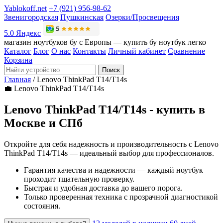
Yablokoff.net
+7 (921) 956-98-62
Звенигородская
Пушкинская
Озерки/Просвещения
5.0 Яндекс
магазин ноутбуков бу с Европы — купить бу ноутбук легко
Каталог
Блог
О нас
Контакты
Личный кабинет
Сравнение
Корзина
Поиск
Главная
/
Lenovo ThinkPad T14/T14s
💼
Lenovo ThinkPad T14/T14s
Lenovo ThinkPad T14/T14s - купить в
Москве и СПб
Откройте для себя надежность и производительность с Lenovo
ThinkPad T14/T14s — идеальный выбор для профессионалов.
Гарантия качества и надежности — каждый ноутбук
проходит тщательную проверку.
Быстрая и удобная доставка до вашего порога.
Только проверенная техника с прозрачной диагностикой
состояния.